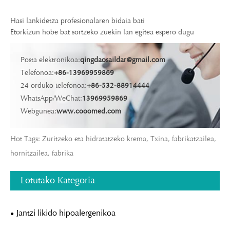
Hasi lankidetza profesionalaren bidaia bati
Etorkizun hobe bat sortzeko zuekin lan egitea espero dugu
Posta elektronikoa:
qingdaosaildar@gmail.com
Telefonoa:
+86-13969959869
24 orduko telefonoa:
+86-532-88914444
WhatsApp/WeChat:
13969959869
Webgunea:
www.cooomed.com
Hot Tags: Zuritzeko eta hidratatzeko krema, Txina, fabrikatzailea,
hornitzailea, fabrika
Lotutako Kategoria
Jantzi likido hipoalergenikoa