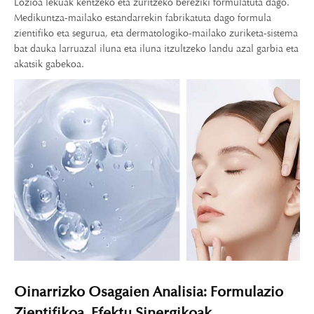
Lozioa lekuak kentzeko eta zuritzeko bereziki formulatuta dago.
Medikuntza-mailako estandarrekin fabrikatuta dago formula
zientifiko eta segurua, eta dermatologiko-mailako zuriketa-sistema
bat dauka larruazal iluna eta iluna itzultzeko landu azal garbia eta
akatsik gabekoa.
Oinarrizko Osagaien Analisia: Formulazio
Zientifikoa, Efektu Sinergikoak