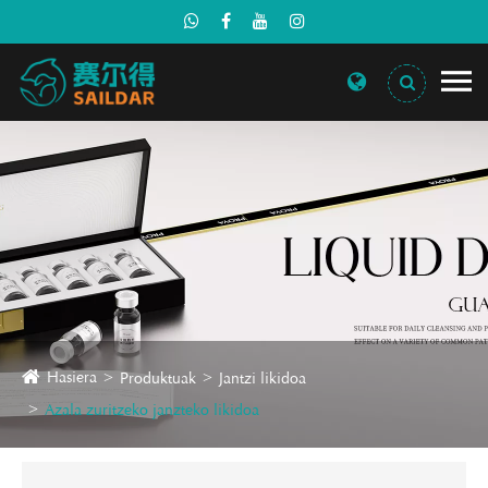
Hasiera
Produktuak
Jantzi likidoa
Azala zuritzeko janzteko likidoa