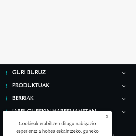
Zergatik sartu behar duzu azido hialuronikoko
maskara hidratatzaile bat zure larruazala
zaintzeko errutinan?
Gehiago ikusi >>
GURI BURUZ
PRODUKTUAK
BERRIAK
JARRI GUREKIN HARREMANETAN
X
Cookieak erabiltzen ditugu nabigazio
esperientzia hobea eskaintzeko, guneko