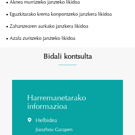
Aknea murrizteko janzteko likidoa
Eguzkitarako krema konpontzeko janzkera likidoa
Zahartzearen aurkako janzkera likidoa
Azala zuritzeko janzteko likidoa
Bidali kontsulta
Harremanetarako
informazioa
Helbidea

Jiaozhou Garapen