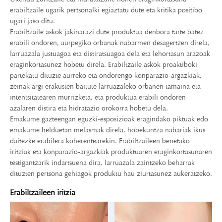
erabiltzaile ugarik pertsonalki egiaztatu dute eta kritika positibo
ugari jaso ditu.
Erabiltzaile askok jakinarazi dute produktua denbora tarte batez
erabili ondoren, aurpegiko orbanak nabarmen desagertzen direla,
larruazala justuagoa eta distiratsuagoa dela eta lehortasun arazoak
eraginkortasunez hobetu direla. Erabiltzaile askok proaktiboki
partekatu dituzte aurreko eta ondorengo konparazio-argazkiak,
zeinak argi erakusten baitute larruazaleko orbanen tamaina eta
intentsitatearen murrizketa, eta produktua erabili ondoren
azalaren distira eta hidratazio orokorra hobetu dela.
Emakume gazteengan eguzki-esposizioak eragindako piktuak edo
emakume helduetan melasmak direla, hobekuntza nabariak ikus
daitezke erabilera koherentearekin. Erabiltzaileen benetako
iritziak eta konparazio-argazkiak produktuaren eraginkortasunaren
testigantzarik indartsuena dira, larruazala zaintzeko beharrak
dituzten pertsona gehiagok produktu hau ziurtasunez aukeratzeko.
Erabiltzaileen iritzia