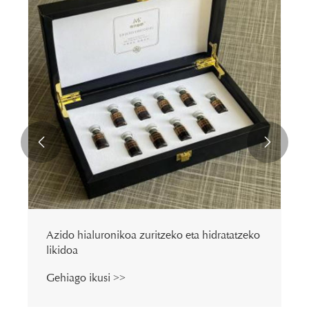


Azido hialuronikoa zuritzeko eta hidratatzeko
likidoa
Gehiago ikusi >>