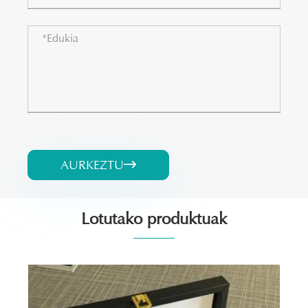
AURKEZTU

Lotutako produktuak