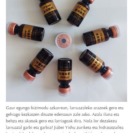
Gaur egungo bizimodu azkarrean, larruazaleko arazoek gero eta
gehiago kezkatzen dituzte edertasun zale asko. Azala iluna eta
beltza eta akatsak gero eta larriagoak dira. Nola lor dezakezu
larruazal garbi eta garbia? Jiabei Yishu zuriketa eta hidratatzailea