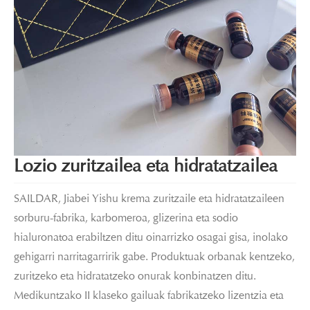
Lozio zuritzailea eta hidratatzailea
SAILDAR, Jiabei Yishu krema zuritzaile eta hidratatzaileen
sorburu-fabrika, karbomeroa, glizerina eta sodio
hialuronatoa erabiltzen ditu oinarrizko osagai gisa, inolako
gehigarri narritagarririk gabe. Produktuak orbanak kentzeko,
zuritzeko eta hidratatzeko onurak konbinatzen ditu.
Medikuntzako II klaseko gailuak fabrikatzeko lizentzia eta