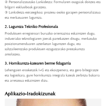
② Pertsonalizatutako Lankidetza: Formularen osagaiak doitzea eta
bilgarri esklusiboak garatzea.
③ Lankidetza estrategikoa: prozesu osoko garapen pertsonalizatua
eta merkatuaren laguntza.
2. Laguntza Tekniko Profesionala
Produktuen erregistroari buruzko orientazioa eskaintzen dugu,
industriako teknologiaren joerak partekatzen ditugu, merkatuko
posizionamenduaren azterketan laguntzen dugu, eta
saltzaileentzako produktuen ezagutzarako prestakuntza
antolatzea.
3. Hornikuntza-katearen berme fidagarria
Lehengaien erosketatik I+G eta ekoizpenera, eta gero biltegiratze
eta logistikara, gure hornikuntza integrala kateak zerbitzu bakarra
eta arretatsua eskaintzen dizu.
Aplikazio-Iradokizunak