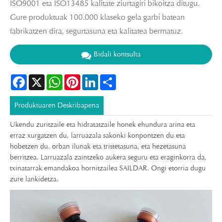
ISO9001 eta ISO13485 kalitate ziurtagiri bikoitza ditugu.
Gure produktuak 100.000 klaseko gela garbi batean
fabrikatzen dira, segurtasuna eta kalitatea bermatuz.
Bidali kontsulta
Facebook
X
WhatsApp
Pinterest
LinkedIn
Share
Produktuaren Deskribapena
Ukendu zuritzaile eta hidratatzaile honek ehundura arina eta
erraz xurgatzen du, larruazala sakonki konpontzen du eta
hobetzen du. orban ilunak eta tristetasuna, eta hezetasuna
berritzea. Larruazala zaintzeko aukera seguru eta eraginkorra da,
txinatarrak emandakoa hornitzailea SAILDAR. Ongi etorria dugu
zure lankidetza.