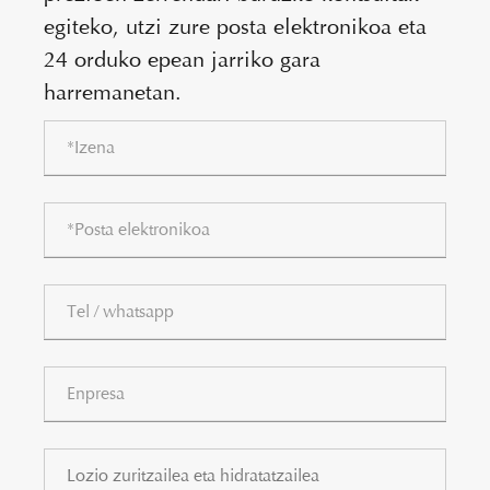
egiteko, utzi zure posta elektronikoa eta
24 orduko epean jarriko gara
harremanetan.