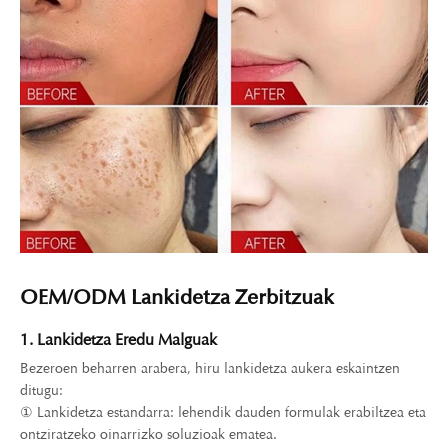
OEM/ODM Lankidetza Zerbitzuak
1. Lankidetza Eredu Malguak
Bezeroen beharren arabera, hiru lankidetza aukera eskaintzen
ditugu:
① Lankidetza estandarra: lehendik dauden formulak erabiltzea eta
ontziratzeko oinarrizko soluzioak ematea.