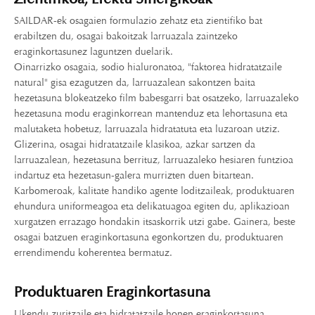
SAILDAR-ek osagaien formulazio zehatz eta zientifiko bat
erabiltzen du, osagai bakoitzak larruazala zaintzeko
eraginkortasunez laguntzen duelarik.
Oinarrizko osagaia, sodio hialuronatoa, "faktorea hidratatzaile
natural" gisa ezagutzen da, larruazalean sakontzen baita
hezetasuna blokeatzeko film babesgarri bat osatzeko, larruazaleko
hezetasuna modu eraginkorrean mantenduz eta lehortasuna eta
malutaketa hobetuz, larruazala hidratatuta eta luzaroan utziz.
Glizerina, osagai hidratatzaile klasikoa, azkar sartzen da
larruazalean, hezetasuna berrituz, larruazaleko hesiaren funtzioa
indartuz eta hezetasun-galera murrizten duen bitartean.
Karbomeroak, kalitate handiko agente loditzaileak, produktuaren
ehundura uniformeagoa eta delikatuagoa egiten du, aplikazioan
xurgatzen errazago hondakin itsaskorrik utzi gabe. Gainera, beste
osagai batzuen eraginkortasuna egonkortzen du, produktuaren
errendimendu koherentea bermatuz.
Produktuaren Eraginkortasuna
Ukendu zuritzaile eta hidratatzaile honen eraginkortasuna