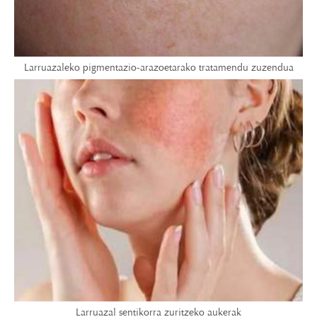
Larruazaleko pigmentazio-arazoetarako tratamendu zuzendua
Larruazal sentikorra zuritzeko aukerak