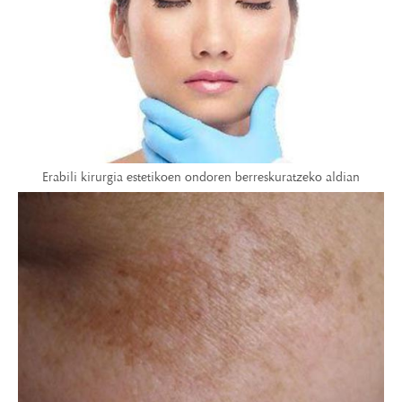
Erabili kirurgia estetikoen ondoren berreskuratzeko aldian