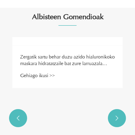
Albisteen Gomendioak

