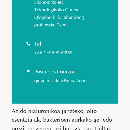
Ekonomiko eta
Teknologikoko Gunea,
Qingdao hiria, Shandong
probintzia, Txina
Tel

+86-13969959869
Posta elektronikoa

qingdaosaildar@gmail.com
Azido hialuronikoa janzteko, olio
esentzialak, bakterioen aurkako gel edo
prezioen zerrendari buruzko kontsultak