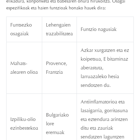
elikadura, konponketa eta babesaren onura hirukoitza. Osagai
espezifikoak eta haien funtzioak honako hauek dira:
Funtsezko
Lehengaien
Funtzio nagusiak
osagaiak
trazabilitatea
Azkar xurgatzen eta ez
koipetsua, E bitaminaz
Mahats-
Provence,
aberastuta,
alearen olioa
Frantzia
larruazaleko hesia
sendotzen du.
Antiinflamatorioa eta
lasaigarria, gorritasuna
Bulgariako
Izpiliku-olio
eta eztendura arintzen
lore
ezinbestekoa
ditu eta zauriak
eremuak
sendatzen laguntzen