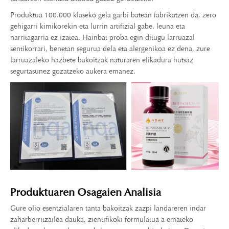
Produktua 100.000 klaseko gela garbi batean fabrikatzen da, zero
gehigarri kimikorekin eta lurrin artifizial gabe. leuna eta
narritagarria ez izatea. Hainbat proba egin ditugu larruazal
sentikorrari, benetan segurua dela eta alergenikoa ez dena, zure
larruazaleko hazbete bakoitzak naturaren elikadura hutsaz
segurtasunez gozatzeko aukera emanez.
Produktuaren Osagaien Analisia
Gure olio esentzialaren tanta bakoitzak zazpi landareren indar
zaharberritzailea dauka, zientifikoki formulatua a emateko