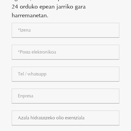
24 orduko epean jarriko gara
harremanetan.