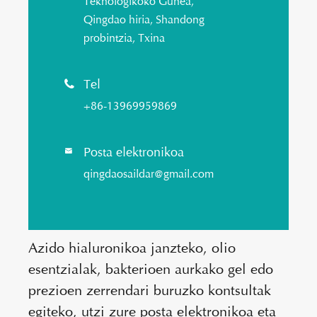
Teknologikoko Gunea,
Qingdao hiria, Shandong
probintzia, Txina
Tel

+86-13969959869
Posta elektronikoa

qingdaosaildar@gmail.com
Azido hialuronikoa janzteko, olio
esentzialak, bakterioen aurkako gel edo
prezioen zerrendari buruzko kontsultak
egiteko, utzi zure posta elektronikoa eta