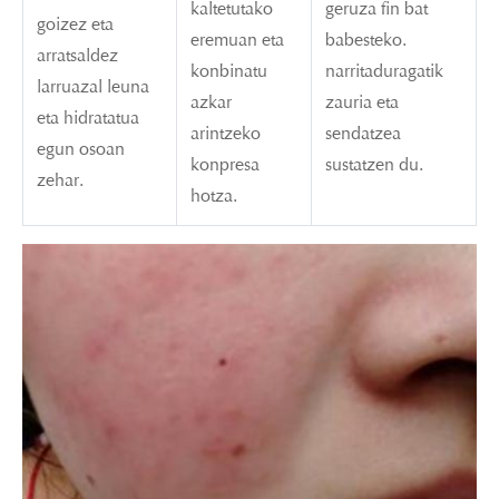
kaltetutako
geruza fin bat
goizez eta
eremuan eta
babesteko.
arratsaldez
konbinatu
narritaduragatik
larruazal leuna
azkar
zauria eta
eta hidratatua
arintzeko
sendatzea
egun osoan
konpresa
sustatzen du.
zehar.
hotza.