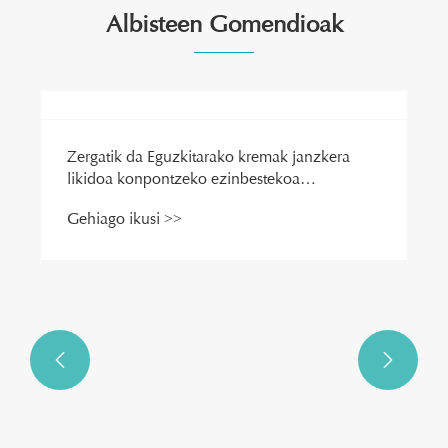
Albisteen Gomendioak
Zergatik da Eguzkitarako kremak janzkera
likidoa konpontzeko ezinbestekoa
larruazaleko babes modernorako?
Gehiago ikusi >>

