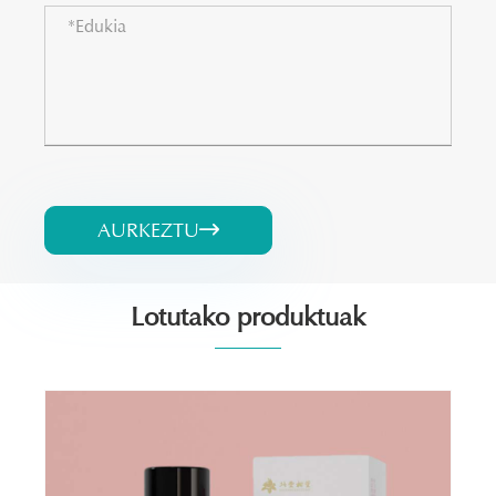
AURKEZTU

Lotutako produktuak