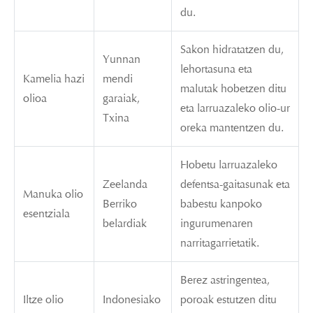
du.
Sakon hidratatzen du,
Yunnan
lehortasuna eta
Kamelia hazi
mendi
malutak hobetzen ditu
olioa
garaiak,
eta larruazaleko olio-ur
Txina
oreka mantentzen du.
Hobetu larruazaleko
Zeelanda
defentsa-gaitasunak eta
Manuka olio
Berriko
babestu kanpoko
esentziala
belardiak
ingurumenaren
narritagarrietatik.
Berez astringentea,
Iltze olio
Indonesiako
poroak estutzen ditu