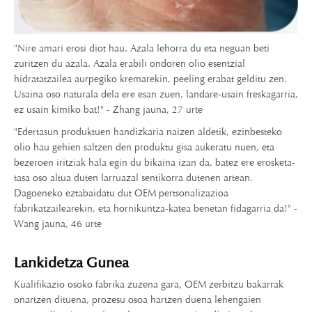
"Nire amari erosi diot hau. Azala lehorra du eta neguan beti
zuritzen du azala. Azala erabili ondoren olio esentzial
hidratatzailea aurpegiko kremarekin, peeling erabat gelditu zen.
Usaina oso naturala dela ere esan zuen, landare-usain freskagarria,
ez usain kimiko bat!" - Zhang jauna, 27 urte
"Edertasun produktuen handizkaria naizen aldetik, ezinbesteko
olio hau gehien saltzen den produktu gisa aukeratu nuen, eta
bezeroen iritziak hala egin du bikaina izan da, batez ere erosketa-
tasa oso altua duten larruazal sentikorra dutenen artean.
Dagoeneko eztabaidatu dut OEM pertsonalizazioa
fabrikatzailearekin, eta hornikuntza-katea benetan fidagarria da!" -
Wang jauna, 46 urte
Lankidetza Gunea
Kualifikazio osoko fabrika zuzena gara, OEM zerbitzu bakarrak
onartzen dituena, prozesu osoa hartzen duena lehengaien