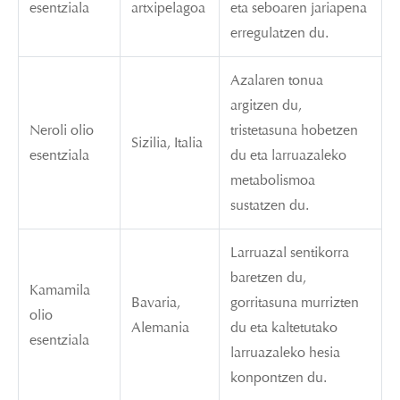
esentziala
artxipelagoa
eta seboaren jariapena
erregulatzen du.
Azalaren tonua
argitzen du,
Neroli olio
tristetasuna hobetzen
Sizilia, Italia
esentziala
du eta larruazaleko
metabolismoa
sustatzen du.
Larruazal sentikorra
baretzen du,
Kamamila
Bavaria,
gorritasuna murrizten
olio
Alemania
du eta kaltetutako
esentziala
larruazaleko hesia
konpontzen du.