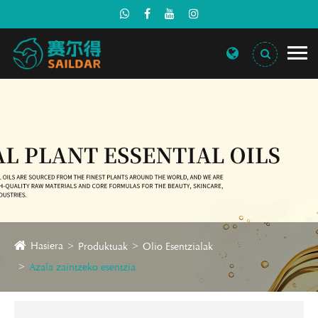
Hasiera
Produktuak
Olio Esentzialak
Azala zaintzeko esentzia