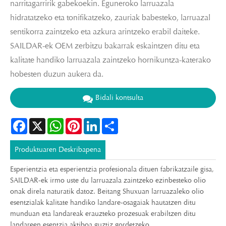
narritagarririk gabekoekin. Eguneroko larruazala
hidratatzeko eta tonifikatzeko, zauriak babesteko, larruazal
sentikorra zaintzeko eta azkura arintzeko erabil daiteke.
SAILDAR-ek OEM zerbitzu bakarrak eskaintzen ditu eta
kalitate handiko larruazala zaintzeko hornikuntza-katerako
hobesten duzun aukera da.
Bidali kontsulta
Facebook
X
WhatsApp
Pinterest
LinkedIn
Share
Produktuaren Deskribapena
Esperientzia eta esperientzia profesionala dituen fabrikatzaile gisa,
SAILDAR-ek irmo uste du larruazala zaintzeko ezinbesteko olio
onak direla naturatik datoz. Beitang Shuxuan larruazaleko olio
esentzialak kalitate handiko landare-osagaiak hautatzen ditu
munduan eta landareak erauzteko prozesuak erabiltzen ditu
landareen esentzia aktiboa guztiz gordetzeko.