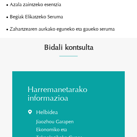
Azala zaintzeko esentzia
Begiak Elikatzeko Seruma
Zahartzearen aurkako eguneko eta gaueko seruma
Bidali kontsulta
Harremanetarako
informazioa
Helbidea

Jiaozhou Garapen
Ekonomiko eta