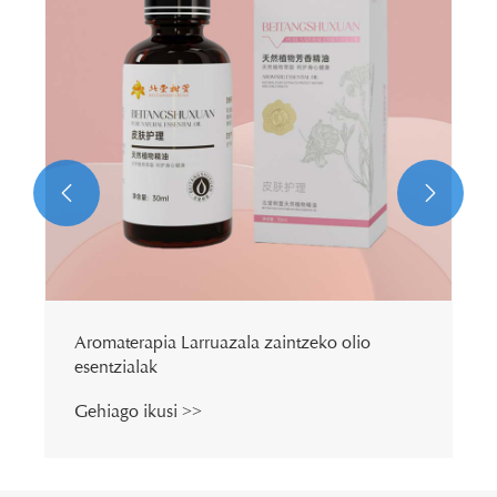


Aromaterapia Larruazala zaintzeko olio
esentzialak
Gehiago ikusi >>