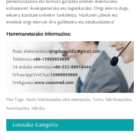
pertsonalizazioa eta formula garatzea ontzien diseinurako,
kalitatearen ikuskapenerako eta logistikarako. Ongi etorria dugu
eskaera kantitate txikiekin lankidetza. Markaren jabeak eta
erosleak ongi etorriak dira galdetzera eta eztabaidatzera!
Harremanetarako informazioa:
Posta elektronikoa:
qingdaosaildar@gmail.com
Telefonoa:
+86-13969959869
24 orduko telefonoa:
+86-532-88914444
WhatsApp/WeChat:
13969959869
Webgunea:
www.cooomed.com
Hot Tags: Azala hidratatzeko olio esentziala, Txina, fabrikatzailea,
hornitzailea, fabrika
Lotutako Kategoria