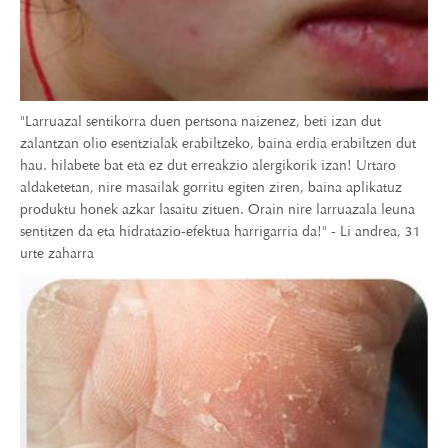
"Larruazal sentikorra duen pertsona naizenez, beti izan dut
zalantzan olio esentzialak erabiltzeko, baina erdia erabiltzen dut
hau. hilabete bat eta ez dut erreakzio alergikorik izan! Urtaro
aldaketetan, nire masailak gorritu egiten ziren, baina aplikatuz
produktu honek azkar lasaitu zituen. Orain nire larruazala leuna
sentitzen da eta hidratazio-efektua harrigarria da!" - Li andrea, 31
urte zaharra