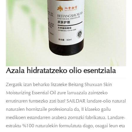
Azala hidratatzeko olio esentziala
Zergatik izan beharko litzateke Beitang Shuxuan Skin
Moisturizing Essential Oil zure larruazala zaintzeko
errutinaren funtsezko zati bat? SAILDAR landare-olio natural
naturalen hornitzaile profesionala da, II klaseko gailu
medikoen estandarren arabera zorrozki fabrikatua. Landare-
estraktu %100 naturalekin formulatuta dago, osagai leun eta