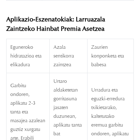
Aplikazio-Eszenatokiak: Larruazala
Zaintzeko Hainbat Premia Asetzea
Eguneroko
Azala
Zaurien
hidratazioa eta
sentikorra
konponketa eta
elikadura
zaintzea
babesa
Urtaro
Garbitu
aldaketetan
Urradura eta
ondoren,
gorritasuna
eguzki-erredura
aplikatu 2-3
jasaten
txikietarako,
tanta eta
duzunean,
kaltetutako
masajea azalean
aplikatu tanta
eremua garbitu
guztiz xurgatu
bat
ondoren, aplikatu
arte. Erabili