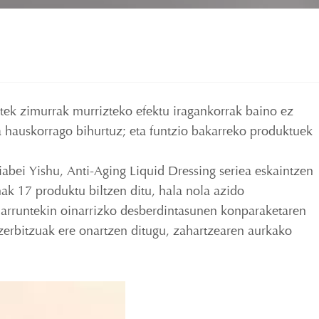
tek zimurrak murrizteko efektu iragankorrak baino ez
ala hauskorrago bihurtuz; eta funtzio bakarreko produktuek
iabei Yishu, Anti-Aging Liquid Dressing seriea eskaintzen
nak 17 produktu biltzen ditu, hala nola azido
 arruntekin oinarrizko desberdintasunen konparaketaren
zerbitzuak ere onartzen ditugu, zahartzearen aurkako