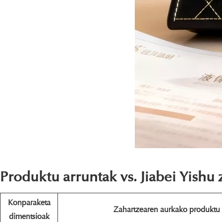
Produktu arruntak vs. Jiabei Yishu
Konparaketa
Zahartzearen aurkako produktu 
dimentsioak