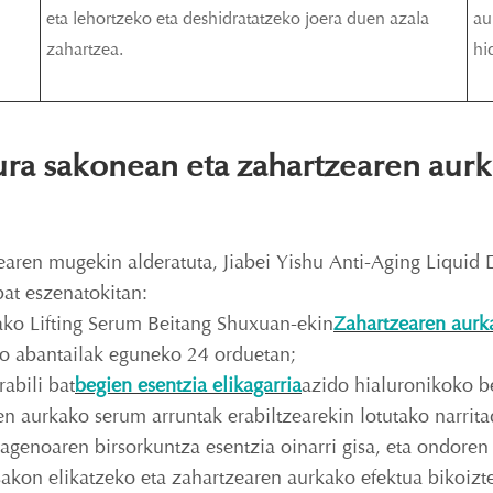
eta lehortzeko eta deshidratatzeko joera duen azala
au
zahartzea.
hi
ura sakonean eta zahartzearen aurk
earen mugekin alderatuta, Jiabei Yishu Anti-Aging Liquid 
at eszenatokitan:
ko Lifting Serum Beitang Shuxuan-ekin
Zahartzearen aurk
o abantailak eguneko 24 orduetan;
abili bat
begien esentzia elikagarria
azido hialuronikoko b
n aurkako serum arruntak erabiltzearekin lotutako narrita
lagenoaren birsorkuntza esentzia oinarri gisa, eta ondore
akon elikatzeko eta zahartzearen aurkako efektua bikoizt