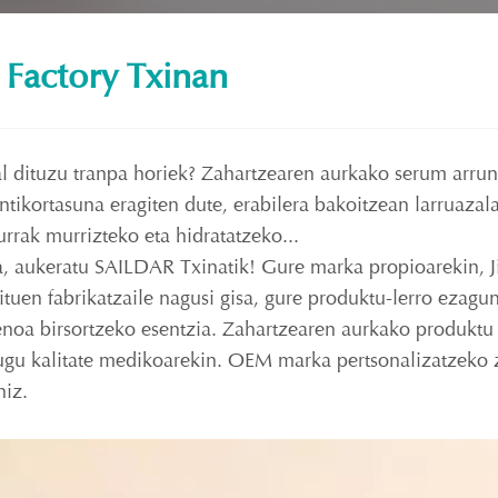
 Factory Txinan
l dituzu tranpa horiek? Zahartzearen aurkako serum arrun
sentikortasuna eragiten dute, erabilera bakoitzean larruaz
rrak murrizteko eta hidratatzeko...
tza, aukeratu SAILDAR Txinatik! Gure marka propioarekin, J
ituen fabrikatzaile nagusi gisa, gure produktu-lerro ezagu
noa birsortzeko esentzia. Zahartzearen aurkako produktu
tugu kalitate medikoarekin. OEM marka pertsonalizatzeko 
niz.