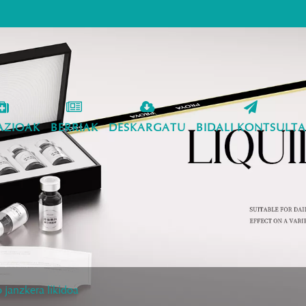
AZIOAK
BERRIAK
DESKARGATU
BIDALI KONTSULTA
 janzkera likidoa