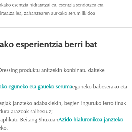
rkako esentzia hidratatzailea, esentzia sendotzea eta
dratatzailea, zahartzearen aurkako serum likidoa
ako esperientzia berri bat
Dressing produktu anitzekin konbinatu daiteke
ako eguneko eta gaueko seruma
eguneko babeserako eta
egiak janzteko adabakiekin, begien inguruko lerro finak
dura arazoak saihestuz;
n aplikatu Beitang Shuxuan
Azido hialuronikoa janzteko
eko.