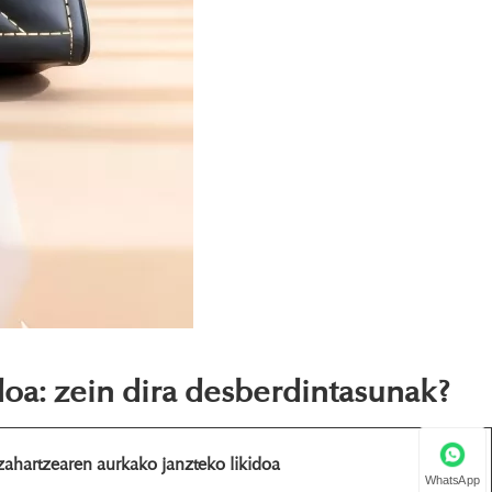
doa: zein dira desberdintasunak?
 zahartzearen aurkako janzteko likidoa
WhatsApp