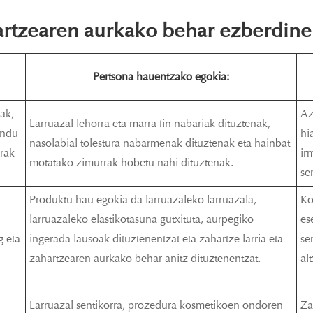
hartzearen aurkako behar ezberdine
Pertsona hauentzako egokia:
ak,
Az
Larruazal lehorra eta marra fin nabariak dituztenak,
endu
hi
nasolabial tolestura nabarmenak dituztenak eta hainbat
urak
ir
motatako zimurrak hobetu nahi dituztenak.
se
n
Produktu hau egokia da larruazaleko larruazala,
Ko
larruazaleko elastikotasuna gutxituta, aurpegiko
es
g eta
ingerada lausoak dituztenentzat eta zahartze larria eta
se
zahartzearen aurkako behar anitz dituztenentzat.
al
Larruazal sentikorra, prozedura kosmetikoen ondoren
Za