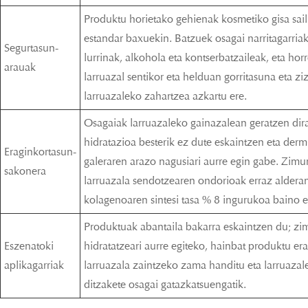
Produktu horietako gehienak kosmetiko gisa sail
estandar baxuekin. Batzuek osagai narritagarriak
Segurtasun-
lurrinak, alkohola eta kontserbatzaileak, eta horr
arauak
larruazal sentikor eta helduan gorritasuna eta ziz
larruazaleko zahartzea azkartu ere.
Osagaiak larruazaleko gainazalean geratzen dira
hidratazioa besterik ez dute eskaintzen eta der
Eraginkortasun-
galeraren arazo nagusiari aurre egin gabe. Zimu
sakonera
larruazala sendotzearen ondorioak erraz alderant
kolagenoaren sintesi tasa % 8 ingurukoa baino e
Produktuak abantaila bakarra eskaintzen du; zi
Eszenatoki
hidratatzeari aurre egiteko, hainbat produktu er
aplikagarriak
larruazala zaintzeko zama handitu eta larruazal
ditzakete osagai gatazkatsuengatik.