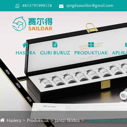
8613791999128
qingdaosaildar@gmail.com
HASIERA
GURI BURUZ
PRODUKTUAK
APLIK
Hasiera
Produktuak
Jantzi likidoa
Zahartzearen aurkako