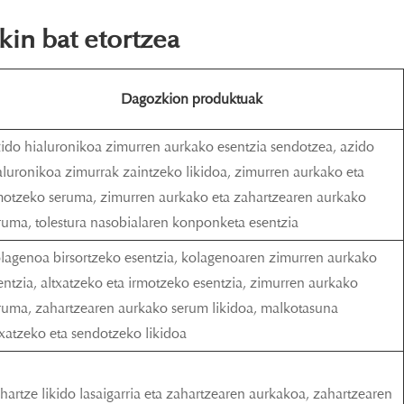
kin bat etortzea
Dagozkion produktuak
ido hialuronikoa zimurren aurkako esentzia sendotzea, azido
aluronikoa zimurrak zaintzeko likidoa, zimurren aurkako eta
motzeko seruma, zimurren aurkako eta zahartzearen aurkako
ruma, tolestura nasobialaren konponketa esentzia
lagenoa birsortzeko esentzia, kolagenoaren zimurren aurkako
entzia, altxatzeko eta irmotzeko esentzia, zimurren aurkako
ruma, zahartzearen aurkako serum likidoa, malkotasuna
txatzeko eta sendotzeko likidoa
hartze likido lasaigarria eta zahartzearen aurkakoa, zahartzearen