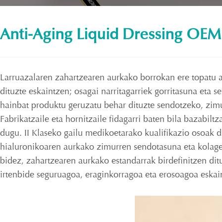
Anti-Aging Liquid Dressing OEM
Larruazalaren zahartzearen aurkako borrokan ere topatu a
dituzte eskaintzen; osagai narritagarriek gorritasuna eta 
hainbat produktu geruzatu behar dituzte sendotzeko, zimu
Fabrikatzaile eta hornitzaile fidagarri baten bila bazabil
dugu. II Klaseko gailu medikoetarako kualifikazio osoak d
hialuronikoaren aurkako zimurren sendotasuna eta kolage
bidez, zahartzearen aurkako estandarrak birdefinitzen di
irtenbide seguruagoa, eraginkorragoa eta erosoagoa eskai