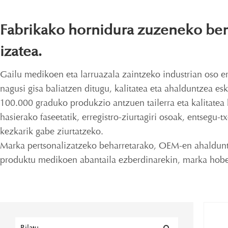
Fabrikako hornidura zuzeneko berm
izatea.
Gailu medikoen eta larruazala zaintzeko industrian oso er
nagusi gisa baliatzen ditugu, kalitatea eta ahalduntzea esk
100.000 graduko produkzio antzuen tailerra eta kalitatea
hasierako faseetatik, erregistro-ziurtagiri osoak, entsegu
kezkarik gabe ziurtatzeko.
Marka pertsonalizatzeko beharretarako, OEM-en ahalduntz
produktu medikoen abantaila ezberdinarekin, marka hobetz