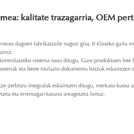
ea: kalitate trazagarria, OEM per
rotuta dagoen fabrikatzaile nagusi gisa, II Klaseko gailu 
ainiz.
 kontrolatzeko sistema osoa ditugu. Gure produktuen lote 
-txostenak eta beste titulazio-dokumentu batzuk eskaintzen
e-zerbitzu integralak eskaintzen ditugu, merkatu-kuota 
ea eta errentagarritasuna areagotzea lortuz.