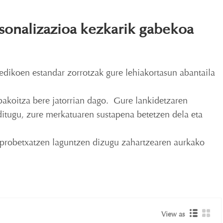
tsonalizazioa kezkarik gabekoa
medikoen estandar zorrotzak gure lehiakortasun abantaila
bakoitza bere jatorrian dago. Gure lankidetzaren
 ditugu, zure merkatuaren sustapena betetzen dela eta
aprobetxatzen laguntzen dizugu zahartzearen aurkako
View as