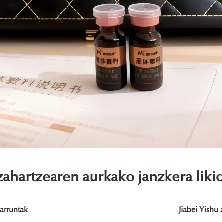
 zahartzearen aurkako janzkera liki
arruntak
Jiabei Yishu