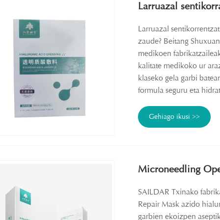
Larruazal sentikor
Larruazal sentikorrentza
zaude? Beitang Shuxuan 
medikoen fabrikatzaileak
kalitate medikoko ur araz
klaseko gela garbi batean
formula seguru eta hidrat
Gehiago ikusi >>
Microneedling Op
SAILDAR Txinako fabrika
Repair Mask azido hialur
garbien ekoizpen asepti