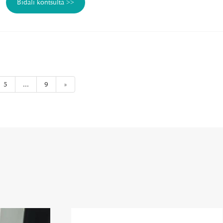
Bidali kontsulta >>
5
...
9
»