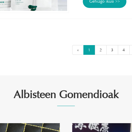
Gehiago ikusi >>
«
1
2
3
4
Albisteen Gomendioak