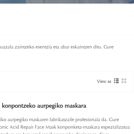
ruazala zaintzeko esentzia eta abar eskaintzen ditu. Gure
View as
a konpontzeko aurpegiko maskara
ko aurpegiko maskaren fabrikatzaile profesionala da. Gure
onic Acid Repair Face Mask konponketa-maskara espezializatua