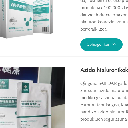
da, kosmetika osteko pro
produktuak 100.000 klase
dituzte: hidratazio sako
hialuronikoarekin, zauri
berreraikitzea.
Gehiago ikusi >>
Azido hialuronikok
Qingdao SAILDAR gailu m
Shuxuan azido hialuronik
mediko gisa ziurtatuta d
Iturburu-fabrika gisa, ku
handiko azido hialuronik
produktuen segurtasuna 