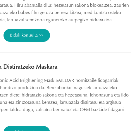
garatua. Hiru abantaila ditu: hezetasun sakona blokeatzea, zaurien
ruazaleko babes-film geruza berreraikitzea, medikuntza osteko
kia, larruazal sentikorra eguneroko aurpegiko hidratazioa.
Bidali kontsulta >>
a Distiratzeko Maskara
nic Acid Brightening Mask SAILDAR hornitzaile fidagarriak
 handiko produktua da. Bere abantail nagusiek larruazaleko
en diete: hidratazio sakona eta hezetasuna, lehortasuna eta ildo
suna eta zintzotasuna kentzea, larruazala distiratsu eta argitsua
zpen taldea dugu, kalitatea bermatuz eta OEM bazkide fidagarri