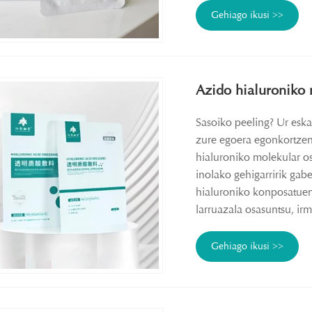
Gehiago ikusi >>
Azido hialuroniko
Sasoiko peeling? Ur esk
zure egoera egonkortze
hialuroniko molekular o
inolako gehigarririk gab
hialuroniko konposatuen
larruazala osasuntsu, irm
Gehiago ikusi >>