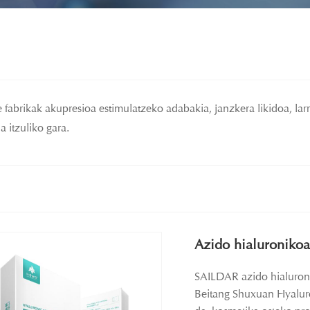
 fabrikak akupresioa estimulatzeko adabakia, janzkera likidoa, lar
 itzuliko gara.
Azido hialuroniko
SAILDAR azido hialuroni
Beitang Shuxuan Hyalur