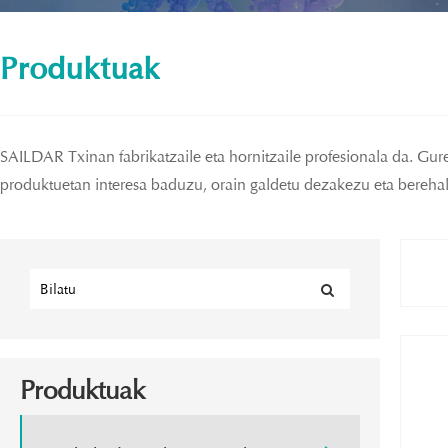
Produktuak
SAILDAR Txinan fabrikatzaile eta hornitzaile profesionala da. Gure
produktuetan interesa baduzu, orain galdetu dezakezu eta berehala
Produktuak