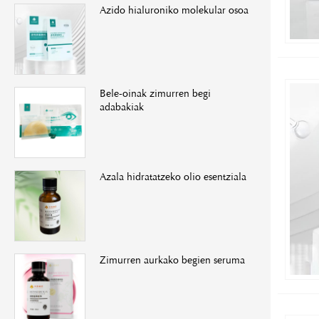
Azido hialuroniko molekular osoa
Bele-oinak zimurren begi
adabakiak
Azala hidratatzeko olio esentziala
Zimurren aurkako begien seruma