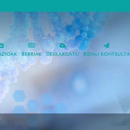
AZIOAK
BERRIAK
DESKARGATU
BIDALI KONTSULTA
eko