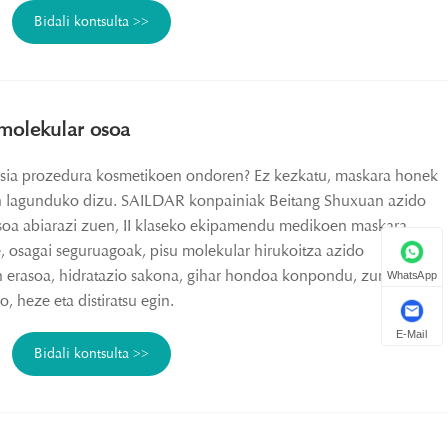
Bidali kontsulta >>
 molekular osoa
asia prozedura kosmetikoen ondoren? Ez kezkatu, maskara honek
n lagunduko dizu. SAILDAR konpainiak Beitang Shuxuan azido
soa abiarazi zuen, II klaseko ekipamendu medikoen maskara,
e, osagai seguruagoak, pisu molekular hirukoitza azido
 erasoa, hidratazio sakona, gihar hondoa konpondu, zure
WhatsApp
o, heze eta distiratsu egin.
E-Mail
Bidali kontsulta >>