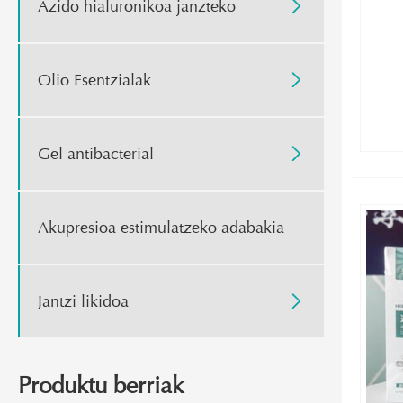
Azido hialuronikoa janzteko

Olio Esentzialak

Gel antibacterial

Akupresioa estimulatzeko adabakia
Jantzi likidoa

Produktu berriak