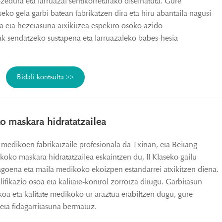
zedura eta larruazal sentikorretarako diseinatuta. Gure
ko gela garbi batean fabrikatzen dira eta hiru abantaila nagusi
na eta hezetasuna atxikitzea espektro osoko azido
ak sendatzeko sustapena eta larruazaleko babes-hesia
Bidali kontsulta >>
o maskara hidratatzailea
edikoen fabrikatzaile profesionala da Txinan, eta Beitang
oko maskara hidratatzailea eskaintzen du, II Klaseko gailu
agoena eta maila medikoko ekoizpen estandarrei atxikitzen diena.
alifikazio osoa eta kalitate-kontrol zorrotza ditugu. Garbitasun
oa eta kalitate medikoko ur araztua erabiltzen dugu, gure
eta fidagarritasuna bermatuz.