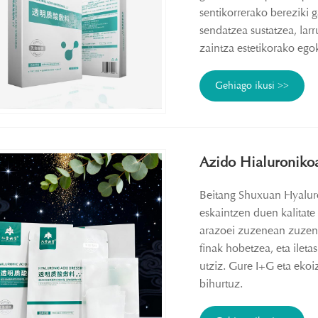
sentikorrerako bereziki 
sendatzea sustatzea, lar
zaintza estetikorako ego
Gehiago ikusi >>
Azido Hialuroniko
Beitang Shuxuan Hyaluro
eskaintzen duen kalitate
arazoei zuzenean zuzentz
finak hobetzea, eta ileta
utziz. Gure I+G eta ekoi
bihurtuz.