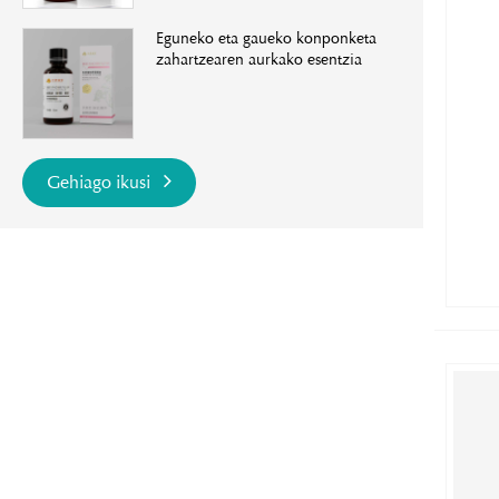
Eguneko eta gaueko konponketa
zahartzearen aurkako esentzia
Gehiago ikusi