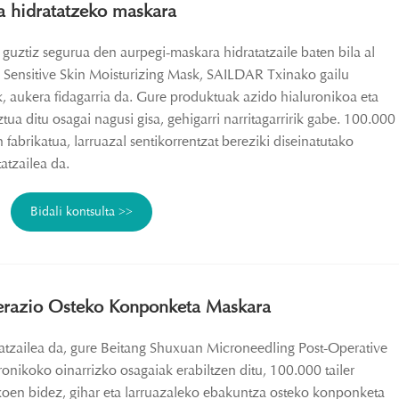
ra hidratatzeko maskara
t guztiz segurua den aurpegi-maskara hidratatzaile baten bila al
Sensitive Skin Moisturizing Mask, SAILDAR Txinako gailu
, aukera fidagarria da. Gure produktuak azido hialuronikoa eta
tua ditu osagai nagusi gisa, gehigarri narritagarririk gabe. 100.000
 fabrikatua, larruazal sentikorrentzat bereziki diseinatutako
atzailea da.
Bidali kontsulta >>
erazio Osteko Konponketa Maskara
tzailea da, gure Beitang Shuxuan Microneedling Post-Operative
onikoko oinarrizko osagaiak erabiltzen ditu, 100.000 tailer
koen bidez, gihar eta larruazaleko ebakuntza osteko konponketa