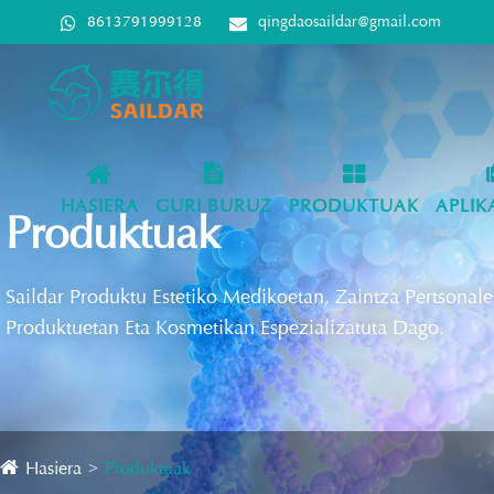
8613791999128
qingdaosaildar@gmail.com
HASIERA
GURI BURUZ
PRODUKTUAK
APLIK
Produktuak
Saildar Produktu Estetiko Medikoetan, Zaintza Pertsonal
Produktuetan Eta Kosmetikan Espezializatuta Dago.
Hasiera
Produktuak