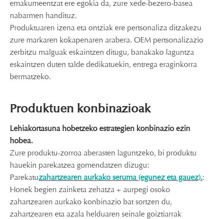
emakumeentzat ere egokia da, zure xede-bezero-basea
nabarmen handituz.
Produktuaren izena eta ontziak ere pertsonaliza ditzakezu
zure markaren kokapenaren arabera. OEM pertsonalizazio
zerbitzu malguak eskaintzen ditugu, banakako laguntza
eskaintzen duten talde dedikatuekin, entrega eraginkorra
bermatzeko.
Produktuen konbinazioak
Lehiakortasuna hobetzeko estrategien konbinazio ezin
hobea.
Zure produktu-zorroa aberasten laguntzeko, bi produktu
hauekin parekatzea gomendatzen dizugu:
Parekatu
zahartzearen aurkako seruma (egunez eta gauez).
:
Honek begien zainketa zehatza + aurpegi osoko
zahartzearen aurkako konbinazio bat sortzen du,
zahartzearen eta azala helduaren seinale goiztiarrak