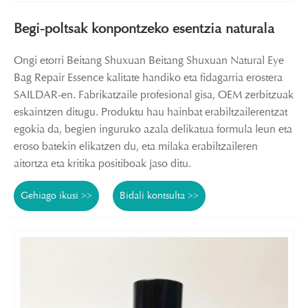
Begi-poltsak konpontzeko esentzia naturala
Ongi etorri Beitang Shuxuan Beitang Shuxuan Natural Eye
Bag Repair Essence kalitate handiko eta fidagarria erostera
SAILDAR-en. Fabrikatzaile profesional gisa, OEM zerbitzuak
eskaintzen ditugu. Produktu hau hainbat erabiltzailerentzat
egokia da, begien inguruko azala delikatua formula leun eta
eroso batekin elikatzen du, eta milaka erabiltzaileren
aitortza eta kritika positiboak jaso ditu.
Gehiago ikusi >>
Bidali kontsulta >>