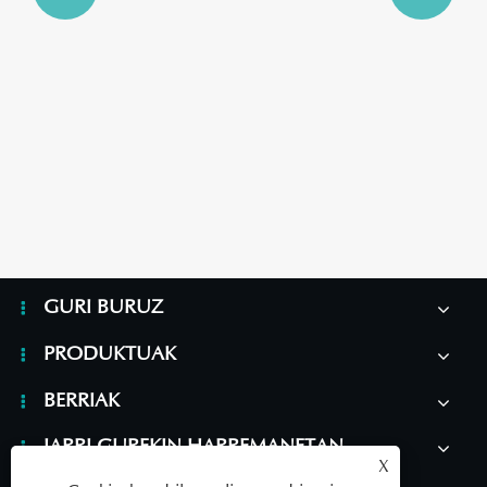
Zergatik ezinbestekoa da janzkera likido
hipoalergenikoa zauriak zaintzeko?
Gehiago ikusi >>
GURI BURUZ
PRODUKTUAK
BERRIAK
JARRI GUREKIN HARREMANETAN
X