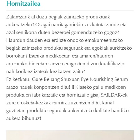
Hornitzailea
Zalantzarik al duzu begiak zaintzeko produktuak
aukeratzeko? Osagai narritagarriekin kezkatuta zaude eta
azal sentikorra duten bezeroei gomendatzeko gogoz?
Haurdun dauden eta erditze ondoko emakumeentzako
begiak zaintzeko produktu seguruak eta egokiak aurkitzeko
borrokan? Estetika medikoetan eta amaren/haurren
arretarako bideetan sartzea eragozten dizun kualifikazio
nahikorik ez izateak kezkatzen zaitu?
Ez kezkatu! Gure Beitang Shuxuan Eye Nourishing Serum
arazo hauek konpontzen ditu! II Klaseko gailu medikoen
produktuen fabrikatzaile eta hornitzaile gisa, SAILDAR-ek
zure erosketa-kezkak iturritik zuzentzen ditu, kanal
guztietan produktu seguruak aukeratzeko kalitate handiko
aukera bihurtuz!