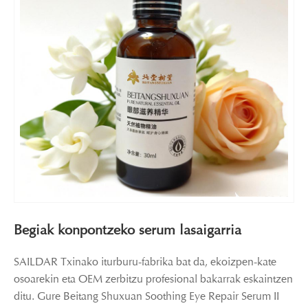
Begiak konpontzeko serum lasaigarria
SAILDAR Txinako iturburu-fabrika bat da, ekoizpen-kate
osoarekin eta OEM zerbitzu profesional bakarrak eskaintzen
ditu. Gure Beitang Shuxuan Soothing Eye Repair Serum II