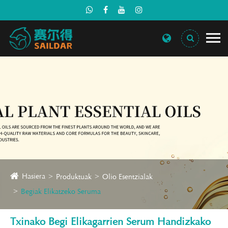
Hasiera
Produktuak
Olio Esentzialak
Begiak Elikatzeko Seruma
Txinako Begi Elikagarrien Serum Handizkako