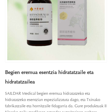
Begien eremua esentzia hidratatzaile eta
hidratatzailea
SAILDAR Medical begien eremua hidratatzeko eta
hidratatzeko esentzian espezializatuta dago, eta Txinako
fabrikatzaile eta hornitzaile fidagarria da. Gure produktuak II