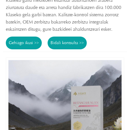
Klaseko gailu medikoen estandar autoritarioen arabera
ziurtatuta daude eta arreta handiz fabrikatzen dira 100.000
Klaseko gela garbi batean. Kalitate-kontrol sistema zorrotz
batekin, OEM zerbitzu bakarreko zerbitzu integralak
eskaintzen ditugu, gure bazkideei ahalduntzeari esker.
Gehiago ikusi >>
Bidali kontsulta >>