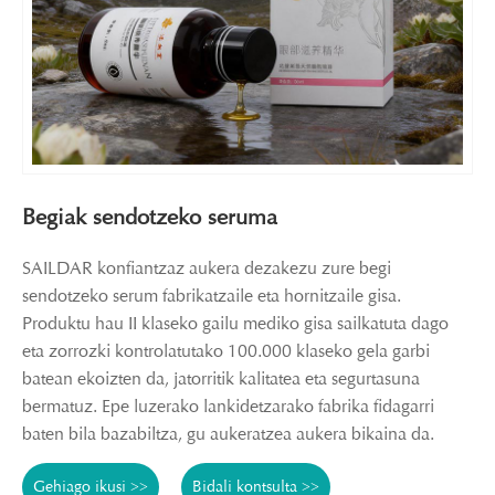
Begiak sendotzeko seruma
SAILDAR konfiantzaz aukera dezakezu zure begi
sendotzeko serum fabrikatzaile eta hornitzaile gisa.
Produktu hau II klaseko gailu mediko gisa sailkatuta dago
eta zorrozki kontrolatutako 100.000 klaseko gela garbi
batean ekoizten da, jatorritik kalitatea eta segurtasuna
bermatuz. Epe luzerako lankidetzarako fabrika fidagarri
baten bila bazabiltza, gu aukeratzea aukera bikaina da.
Gehiago ikusi >>
Bidali kontsulta >>