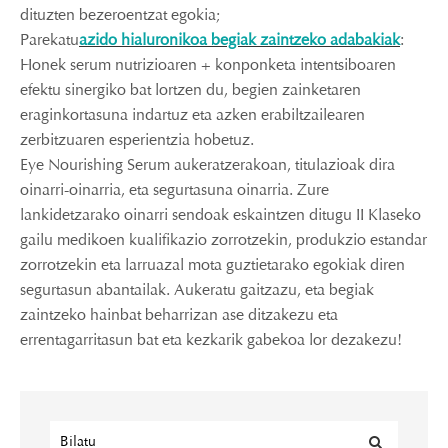
dituzten bezeroentzat egokia;
Parekatu
azido hialuronikoa begiak zaintzeko adabakiak
:
Honek serum nutrizioaren + konponketa intentsiboaren
efektu sinergiko bat lortzen du, begien zainketaren
eraginkortasuna indartuz eta azken erabiltzailearen
zerbitzuaren esperientzia hobetuz.
Eye Nourishing Serum aukeratzerakoan, titulazioak dira
oinarri-oinarria, eta segurtasuna oinarria. Zure
lankidetzarako oinarri sendoak eskaintzen ditugu II Klaseko
gailu medikoen kualifikazio zorrotzekin, produkzio estandar
zorrotzekin eta larruazal mota guztietarako egokiak diren
segurtasun abantailak. Aukeratu gaitzazu, eta begiak
zaintzeko hainbat beharrizan ase ditzakezu eta
errentagarritasun bat eta kezkarik gabekoa lor dezakezu!