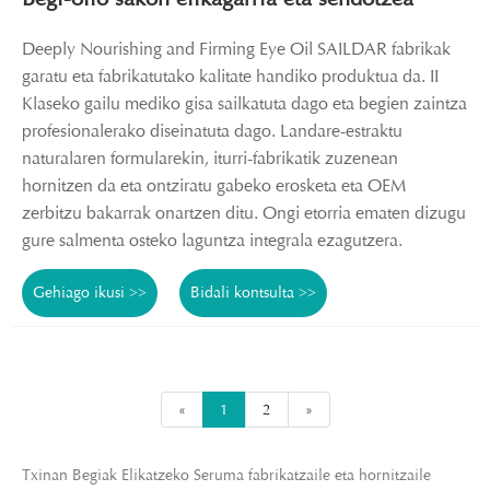
Deeply Nourishing and Firming Eye Oil SAILDAR fabrikak
garatu eta fabrikatutako kalitate handiko produktua da. II
Klaseko gailu mediko gisa sailkatuta dago eta begien zaintza
profesionalerako diseinatuta dago. Landare-estraktu
naturalaren formularekin, iturri-fabrikatik zuzenean
hornitzen da eta ontziratu gabeko erosketa eta OEM
zerbitzu bakarrak onartzen ditu. Ongi etorria ematen dizugu
gure salmenta osteko laguntza integrala ezagutzera.
Gehiago ikusi >>
Bidali kontsulta >>
«
1
2
»
Txinan Begiak Elikatzeko Seruma fabrikatzaile eta hornitzaile