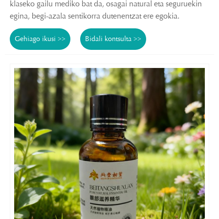
klaseko gailu mediko bat da, osagai natural eta seguruekin
egina, begi-azala sentikorra dutenentzat ere egokia.
Gehiago ikusi >>
Bidali kontsulta >>