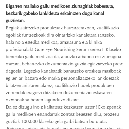
Bigarren mailako gailu medikoen ziurtagiriak babestuta,
kezkarik gabeko lankidetza eskaintzen dugu kanal
guztietan.
Begiak zaintzeko produktuak hautatzerakoan, kualifikazio
egokiak funtsezkoak dira oinarrizko kanaletara sartzeko,
hala nola estetika medikoa, amatasuna eta klinika
profesionalak! Gure Eye Nourishing Serum seriea II Klaseko
benetako gailu medikoa da, arauzko artxiboa eta ziurtagiria
osatuta, beharrezko dokumentazio guztia egiaztatzeko prest
dagoela. Legezko kanaletatik banatzeko erosketa masiboak
egiten ari bazara edo marka pertsonalizatzeko lankidetzak
bilatzen ari zaren ala ez, kualifikazio hauek produktuen
zerrendak eragotzi ditzakeen dokumentazio eskasaren
oztopoak saihesten lagunduko dizute.
Eta ez dizugu inoiz kalitateaz kezkatzen uzten! Ekoizpenak
gailu medikoen estandarrak zorrotz betetzen ditu, prozesu
guztiak 100.000 klaseko gela garbi batean burututa.
Betegarri antzua eta formulazio zehatza bermatzen dira, eta