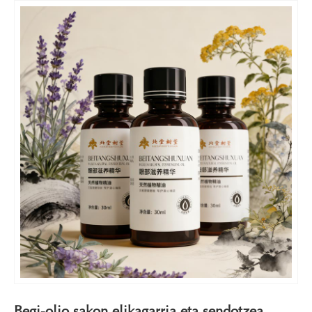
Begi-olio sakon elikagarria eta sendotzea