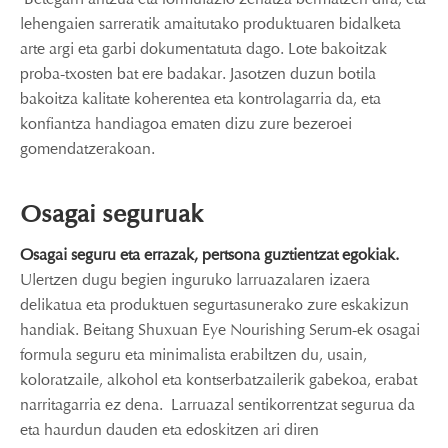
lehengaien sarreratik amaitutako produktuaren bidalketa
arte argi eta garbi dokumentatuta dago. Lote bakoitzak
proba-txosten bat ere badakar. Jasotzen duzun botila
bakoitza kalitate koherentea eta kontrolagarria da, eta
konfiantza handiagoa ematen dizu zure bezeroei
gomendatzerakoan.
Osagai seguruak
Osagai seguru eta errazak, pertsona guztientzat egokiak.
Ulertzen dugu begien inguruko larruazalaren izaera
delikatua eta produktuen segurtasunerako zure eskakizun
handiak. Beitang Shuxuan Eye Nourishing Serum-ek osagai
formula seguru eta minimalista erabiltzen du, usain,
koloratzaile, alkohol eta kontserbatzailerik gabekoa, erabat
narritagarria ez dena. Larruazal sentikorrentzat segurua da
eta haurdun dauden eta edoskitzen ari diren