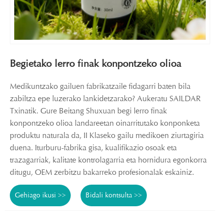
Begietako lerro finak konpontzeko olioa
Medikuntzako gailuen fabrikatzaile fidagarri baten bila
zabiltza epe luzerako lankidetzarako? Aukeratu SAILDAR
Txinatik. Gure Beitang Shuxuan begi lerro finak
konpontzeko olioa landareetan oinarritutako konponketa
produktu naturala da, II Klaseko gailu medikoen ziurtagiria
duena. Iturburu-fabrika gisa, kualifikazio osoak eta
trazagarriak, kalitate kontrolagarria eta hornidura egonkorra
ditugu, OEM zerbitzu bakarreko profesionalak eskainiz.
Gehiago ikusi >>
Bidali kontsulta >>