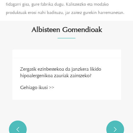
fidagarri gisa, gure fabrika dugu. Kalitatezko eta modako
produktuak erosi nahi badituzu, jar zaitez gurekin harremanetan.
Albisteen Gomendioak

