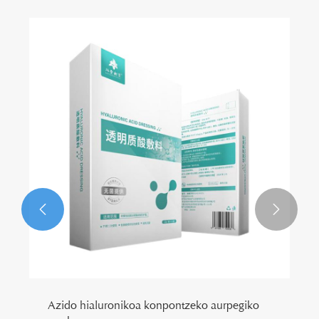


Azido hialuronikoa konpontzeko aurpegiko