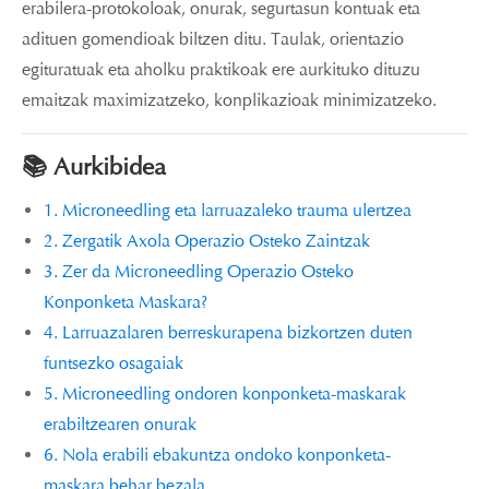
erabilera-protokoloak, onurak, segurtasun kontuak eta
adituen gomendioak biltzen ditu. Taulak, orientazio
egituratuak eta aholku praktikoak ere aurkituko dituzu
emaitzak maximizatzeko, konplikazioak minimizatzeko.
📚 Aurkibidea
1. Microneedling eta larruazaleko trauma ulertzea
2. Zergatik Axola Operazio Osteko Zaintzak
3. Zer da Microneedling Operazio Osteko
Konponketa Maskara?
4. Larruazalaren berreskurapena bizkortzen duten
funtsezko osagaiak
5. Microneedling ondoren konponketa-maskarak
erabiltzearen onurak
6. Nola erabili ebakuntza ondoko konponketa-
maskara behar bezala