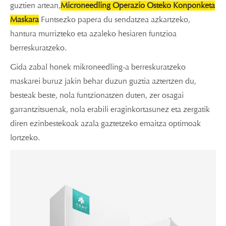
guztien artean,
Microneedling Operazio Osteko Konponketa
Maskara
Funtsezko papera du sendatzea azkartzeko,
hantura murrizteko eta azaleko hesiaren funtzioa
berreskuratzeko.
Gida zabal honek mikroneedling-a berreskuratzeko
maskarei buruz jakin behar duzun guztia aztertzen du,
besteak beste, nola funtzionatzen duten, zer osagai
garrantzitsuenak, nola erabili eraginkortasunez eta zergatik
diren ezinbestekoak azala gaztetzeko emaitza optimoak
lortzeko.