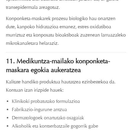
transepidermala areagotuz.
Konponketa-maskarek prozesu biologiko hau onartzen
dute, kanpoko hidratazioa emanez, estres oxidatiboa
murriztuz eta konposatu bioaktiboak zuzenean larruazaleko
mikrokanaletara helaraziz.
11. Medikuntza-mailako konponketa-
maskara egokia aukeratzea
Kalitate handiko produktua hautatzea ezinbestekoa da.
Kontuan izan irizpide hauek:
Klinikoki probatutako formulazioa
Fabrikazio-ingurune antzua
Dermatologoek onartutako osagaiak
Alkoholik eta kontserbatzaile gogorrik gabe