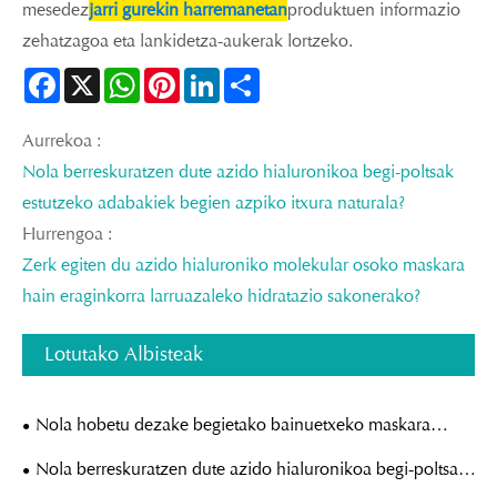
mesedez
jarri gurekin harremanetan
produktuen informazio
zehatzagoa eta lankidetza-aukerak lortzeko.
Facebook
X
WhatsApp
Pinterest
LinkedIn
Share
Aurrekoa :
Nola berreskuratzen dute azido hialuronikoa begi-poltsak
estutzeko adabakiek begien azpiko itxura naturala?
Hurrengoa :
Zerk egiten du azido hialuroniko molekular osoko maskara
hain eraginkorra larruazaleko hidratazio sakonerako?
Lotutako Albisteak
Nola hobetu dezake begietako bainuetxeko maskara
lasaigarriak zure eguneroko begiak zaintzeko errutina?
Nola berreskuratzen dute azido hialuronikoa begi-poltsak