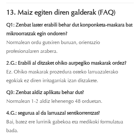
13. Maiz egiten diren galderak (FAQ)
Q1: Zenbat laster erabili behar dut konponketa-maskara bat
mikroorratzak egin ondoren?
Normalean ordu gutxiren buruan, orientazio
profesionalaren arabera.
2.G.: Erabili al ditzaket ohiko aurpegiko maskarak ordez?
Ez. Ohiko maskarak prozedura osteko larruazalerako
egokiak ez diren irritagarriak izan ditzakete.
Q3: Zenbat aldiz aplikatu behar dut?
Normalean 1-2 aldiz lehenengo 48 orduetan.
4.G.: segurua al da larruazal sentikorrentzat?
Bai, batez ere lurrinik gabekoa eta medikoki formulatua
bada.