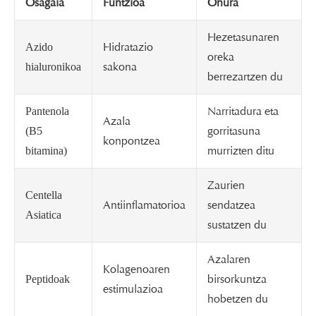
Osagaia
Funtzioa
Onura
Hezetasunaren
Hidratazio
Azido
oreka
sakona
hialuronikoa
berrezartzen du
Narritadura eta
Pantenola
Azala
gorritasuna
(B5
konpontzea
murrizten ditu
bitamina)
Zaurien
Centella
Antiinflamatorioa
sendatzea
Asiatica
sustatzen du
Azalaren
Kolagenoaren
birsorkuntza
Peptidoak
estimulazioa
hobetzen du