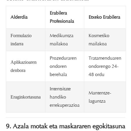
Erabilera
Alderdia
Etxeko Erabilera
Profesionala
Medikuntza
Kosmetiko
Formulazio
mailakoa
mailakoa
indarra
Prozeduraren
Tratamenduaren
Aplikazioaren
ondoren
ondorengo 24-
denbora
berehala
48 ordu
Intentsitate
Mantentze-
handiko
Eraginkortasuna
laguntza
errekuperazioa
9. Azala motak eta maskararen egokitasuna