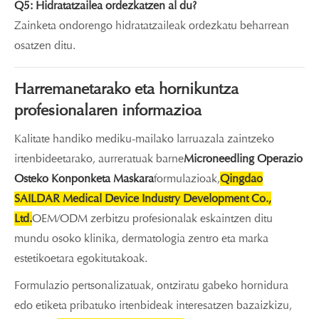
Q5: Hidratatzailea ordezkatzen al du?
Zainketa ondorengo hidratatzaileak ordezkatu beharrean
osatzen ditu.
Harremanetarako eta hornikuntza
profesionalaren informazioa
Kalitate handiko mediku-mailako larruazala zaintzeko
irtenbideetarako, aurreratuak barne
Microneedling Operazio
Osteko Konponketa Maskara
formulazioak,
Qingdao
SAILDAR Medical Device Industry Development Co.,
Ltd.
OEM/ODM zerbitzu profesionalak eskaintzen ditu
mundu osoko klinika, dermatologia zentro eta marka
estetikoetara egokitutakoak.
Formulazio pertsonalizatuak, ontziratu gabeko hornidura
edo etiketa pribatuko irtenbideak interesatzen bazaizkizu,