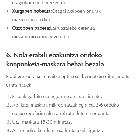
eraginkorrean baretzen du.
Xurgapen hobetua:
Osagai aktiboen onurak
maximizatzen ditu.
Oztopoen babesa:
Larruazaleko defentsa
mekanismoak indartzen ditu.
6. Nola erabili ebakuntza ondoko
konponketa-maskara behar bezala
Erabilera zuzenak emaitza optimoak bermatzen ditu. Jarraitu
urrats hauek:
Eskuak garbitu eta ingurune antzua ziurtatu.
Aplikatu maskara mikroorratzak egin eta 2-6 orduko
epean (profesionalek aholkatu duten moduan).
Utzi maskara 15-30 minutuz.
Astiro-astiro kendu eta saihestu azala igurtzi.