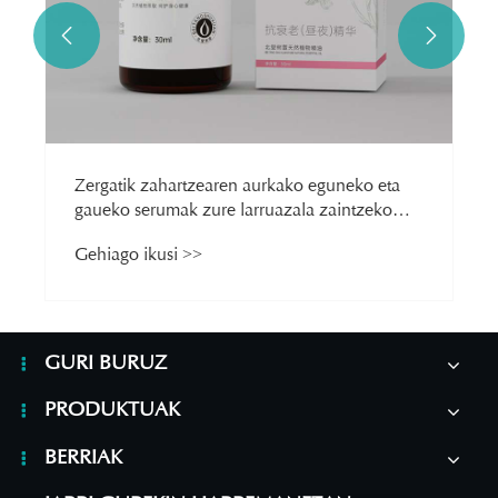


Zergatik zahartzearen aurkako eguneko eta
gaueko serumak zure larruazala zaintzeko
errutina eraldatzen du?
Gehiago ikusi >>
GURI BURUZ
PRODUKTUAK
BERRIAK