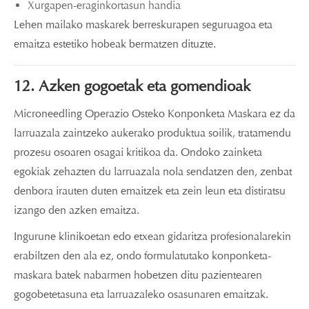
Xurgapen-eraginkortasun handia
Lehen mailako maskarek berreskurapen seguruagoa eta
emaitza estetiko hobeak bermatzen dituzte.
12. Azken gogoetak eta gomendioak
Microneedling Operazio Osteko Konponketa Maskara ez da
larruazala zaintzeko aukerako produktua soilik, tratamendu
prozesu osoaren osagai kritikoa da. Ondoko zainketa
egokiak zehazten du larruazala nola sendatzen den, zenbat
denbora irauten duten emaitzek eta zein leun eta distiratsu
izango den azken emaitza.
Ingurune klinikoetan edo etxean gidaritza profesionalarekin
erabiltzen den ala ez, ondo formulatutako konponketa-
maskara batek nabarmen hobetzen ditu pazientearen
gogobetetasuna eta larruazaleko osasunaren emaitzak.