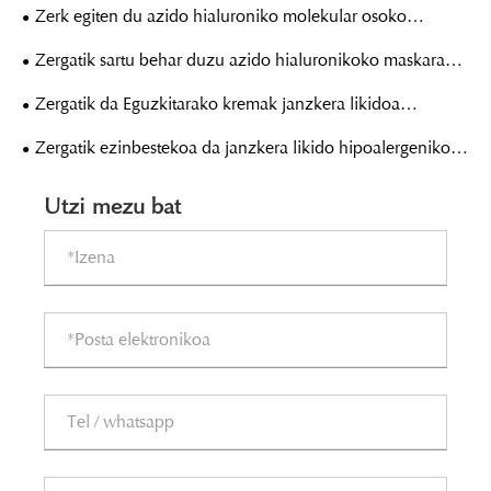
estutzeko adabakiek begien azpiko itxura naturala?
Zerk egiten du azido hialuroniko molekular osoko
maskara hain eraginkorra larruazaleko hidratazio
Zergatik sartu behar duzu azido hialuronikoko maskara
sakonerako?
hidratatzaile bat zure larruazala zaintzeko errutinan?
Zergatik da Eguzkitarako kremak janzkera likidoa
konpontzeko ezinbestekoa larruazaleko babes
Zergatik ezinbestekoa da janzkera likido hipoalergenikoa
modernorako?
zauriak zaintzeko?
Utzi mezu bat