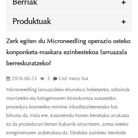
Berriak
Produktuak
Zerk egiten du Microneedling operazio osteko
konponketa-maskara ezinbestekoa larruazala
berreskuratzeko?
2026-06-23
3
Utzi mezu bat
Microneedling larruazaleko ehundura hobetzeko, orbainak
murrizteko eta kolagenoaren birsorkuntza sustatzeko
prozedura kosmetiko minimo inbaditzaileenetako bat
bihurtu da. Hala ere, tratamendu honen benetako arrakasta
ez da prozeduran bertan bakarrik oinarritzen, arreta osteko
erregimenaren araberakoa da. Ondoko zainketa irtenbide