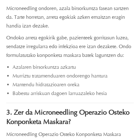
Microneedling ondoren, azala birsorkuntza fasean sartzen
da. Tarte horretan, arreta egokiak azken emaitzan eragin
handia izan dezake.
Ondoko arreta egokirik gabe, pazienteek gorritasun luzea,
sendatze irregularra edo infekzioa ere izan dezakete. Ondo
formulatutako konponketa maskara batek laguntzen du:
Azalaren birsorkuntza azkartu
Murriztu tratamenduaren ondorengo hantura
Mantendu hidratazioaren oreka
Babestu arriskuan dagoen larruazaleko hesia
3. Zer da Microneedling Operazio Osteko
Konponketa Maskara?
Microneedling Operazio Osteko Konponketa Maskara