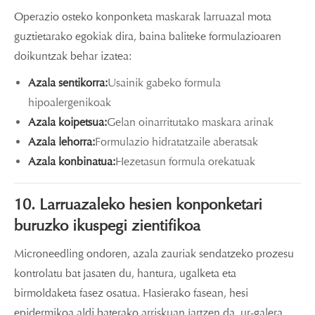
Operazio osteko konponketa maskarak larruazal mota
guztietarako egokiak dira, baina baliteke formulazioaren
doikuntzak behar izatea:
Azala sentikorra:
Usainik gabeko formula
hipoalergenikoak
Azala koipetsua:
Gelan oinarritutako maskara arinak
Azala lehorra:
Formulazio hidratatzaile aberatsak
Azala konbinatua:
Hezetasun formula orekatuak
10. Larruazaleko hesien konponketari
buruzko ikuspegi zientifikoa
Microneedling ondoren, azala zauriak sendatzeko prozesu
kontrolatu bat jasaten du, hantura, ugalketa eta
birmoldaketa fasez osatua. Hasierako fasean, hesi
epidermikoa aldi baterako arriskuan jartzen da, ur-galera