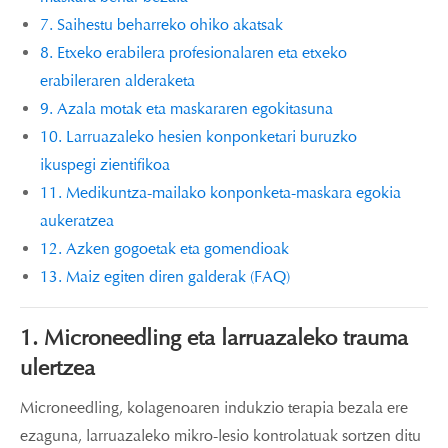
7. Saihestu beharreko ohiko akatsak
8. Etxeko erabilera profesionalaren eta etxeko
erabileraren alderaketa
9. Azala motak eta maskararen egokitasuna
10. Larruazaleko hesien konponketari buruzko
ikuspegi zientifikoa
11. Medikuntza-mailako konponketa-maskara egokia
aukeratzea
12. Azken gogoetak eta gomendioak
13. Maiz egiten diren galderak (FAQ)
1. Microneedling eta larruazaleko trauma
ulertzea
Microneedling, kolagenoaren indukzio terapia bezala ere
ezaguna, larruazaleko mikro-lesio kontrolatuak sortzen ditu