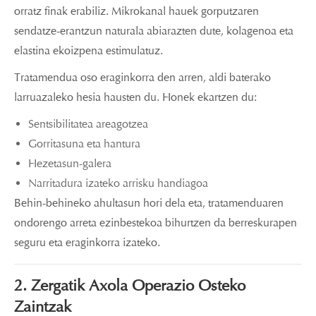
orratz finak erabiliz. Mikrokanal hauek gorputzaren
sendatze-erantzun naturala abiarazten dute, kolagenoa eta
elastina ekoizpena estimulatuz.
Tratamendua oso eraginkorra den arren, aldi baterako
larruazaleko hesia hausten du. Honek ekartzen du:
Sentsibilitatea areagotzea
Gorritasuna eta hantura
Hezetasun-galera
Narritadura izateko arrisku handiagoa
Behin-behineko ahultasun hori dela eta, tratamenduaren
ondorengo arreta ezinbestekoa bihurtzen da berreskurapen
seguru eta eraginkorra izateko.
2. Zergatik Axola Operazio Osteko
Zaintzak