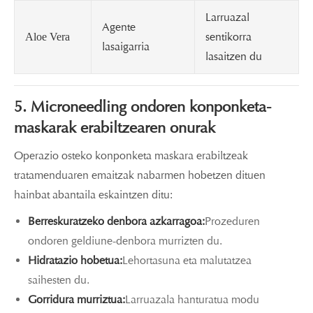
Larruazal
Agente
sentikorra
Aloe Vera
lasaigarria
lasaitzen du
5. Microneedling ondoren konponketa-
maskarak erabiltzearen onurak
Operazio osteko konponketa maskara erabiltzeak
tratamenduaren emaitzak nabarmen hobetzen dituen
hainbat abantaila eskaintzen ditu:
Berreskuratzeko denbora azkarragoa:
Prozeduren
ondoren geldiune-denbora murrizten du.
Hidratazio hobetua:
Lehortasuna eta malutatzea
saihesten du.
Gorridura murriztua:
Larruazala hanturatua modu