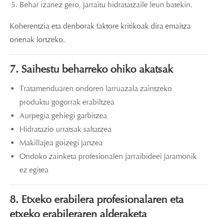
Behar izanez gero, jarraitu hidratatzaile leun batekin.
Koherentzia eta denborak faktore kritikoak dira emaitza
onenak lortzeko.
7. Saihestu beharreko ohiko akatsak
Tratamenduaren ondoren larruazala zaintzeko
produktu gogorrak erabiltzea
Aurpegia gehiegi garbitzea
Hidratazio urratsak saltatzea
Makillajea goizegi jartzea
Ondoko zainketa profesionalen jarraibideei jaramonik
ez egitea
8. Etxeko erabilera profesionalaren eta
etxeko erabileraren alderaketa