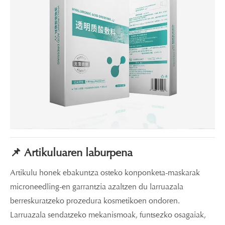
📌 Artikuluaren laburpena
Artikulu honek ebakuntza osteko konponketa-maskarak
microneedling-en garrantzia azaltzen du larruazala
berreskuratzeko prozedura kosmetikoen ondoren.
Larruazala sendatzeko mekanismoak, funtsezko osagaiak,