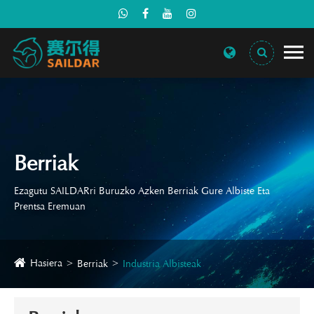
Berriak
Ezagutu SAILDARri Buruzko Azken Berriak Gure Albiste Eta
Prentsa Eremuan
Hasiera
Berriak
Industria Albisteak