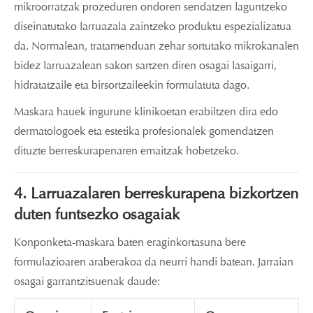
mikroorratzak prozeduren ondoren sendatzen laguntzeko
diseinatutako larruazala zaintzeko produktu espezializatua
da. Normalean, tratamenduan zehar sortutako mikrokanalen
bidez larruazalean sakon sartzen diren osagai lasaigarri,
hidratatzaile eta birsortzaileekin formulatuta dago.
Maskara hauek ingurune klinikoetan erabiltzen dira edo
dermatologoek eta estetika profesionalek gomendatzen
dituzte berreskurapenaren emaitzak hobetzeko.
4. Larruazalaren berreskurapena bizkortzen
duten funtsezko osagaiak
Konponketa-maskara baten eraginkortasuna bere
formulazioaren araberakoa da neurri handi batean. Jarraian
osagai garrantzitsuenak daude: