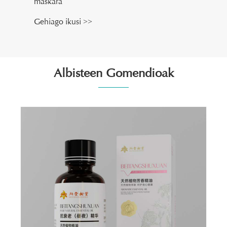
maskara
Gehiago ikusi >>
Albisteen Gomendioak