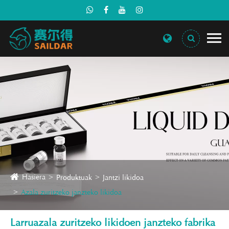
Hasiera
Produktuak
Jantzi likidoa
Azala zuritzeko janzteko likidoa
Larruazala zuritzeko likidoen janzteko fabrika