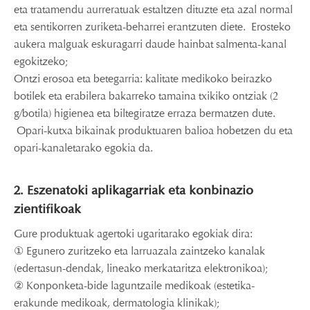
eta tratamendu aurreratuak estaltzen dituzte eta azal normal
eta sentikorren zuriketa-beharrei erantzuten diete. Erosteko
aukera malguak eskuragarri daude hainbat salmenta-kanal
egokitzeko;
Ontzi erosoa eta betegarria: kalitate medikoko beirazko
botilek eta erabilera bakarreko tamaina txikiko ontziak (2
g/botila) higienea eta biltegiratze erraza bermatzen dute.
Opari-kutxa bikainak produktuaren balioa hobetzen du eta
opari-kanaletarako egokia da.
2. Eszenatoki aplikagarriak eta konbinazio
zientifikoak
Gure produktuak agertoki ugaritarako egokiak dira:
① Egunero zuritzeko eta larruazala zaintzeko kanalak
(edertasun-dendak, lineako merkataritza elektronikoa);
② Konponketa-bide laguntzaile medikoak (estetika-
erakunde medikoak, dermatologia klinikak);