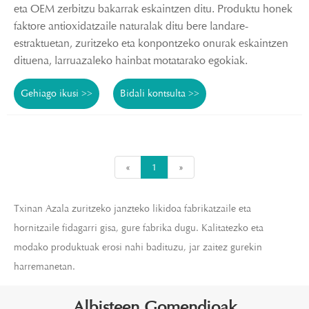
eta OEM zerbitzu bakarrak eskaintzen ditu. Produktu honek
faktore antioxidatzaile naturalak ditu bere landare-
estraktuetan, zuritzeko eta konpontzeko onurak eskaintzen
dituena, larruazaleko hainbat motatarako egokiak.
Gehiago ikusi >>
Bidali kontsulta >>
«
1
»
Txinan Azala zuritzeko janzteko likidoa fabrikatzaile eta
hornitzaile fidagarri gisa, gure fabrika dugu. Kalitatezko eta
modako produktuak erosi nahi badituzu, jar zaitez gurekin
harremanetan.
Albisteen Gomendioak