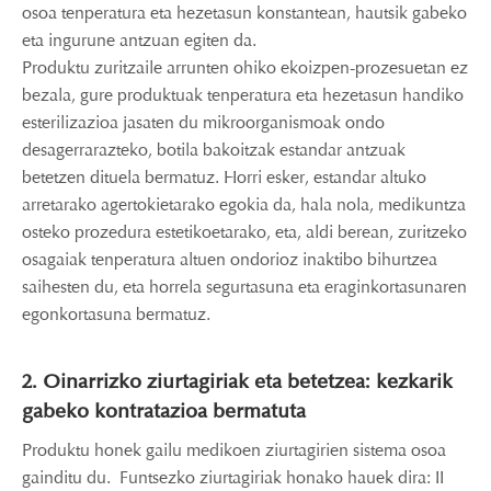
osoa tenperatura eta hezetasun konstantean, hautsik gabeko
eta ingurune antzuan egiten da.
Produktu zuritzaile arrunten ohiko ekoizpen-prozesuetan ez
bezala, gure produktuak tenperatura eta hezetasun handiko
esterilizazioa jasaten du mikroorganismoak ondo
desagerrarazteko, botila bakoitzak estandar antzuak
betetzen dituela bermatuz. Horri esker, estandar altuko
arretarako agertokietarako egokia da, hala nola, medikuntza
osteko prozedura estetikoetarako, eta, aldi berean, zuritzeko
osagaiak tenperatura altuen ondorioz inaktibo bihurtzea
saihesten du, eta horrela segurtasuna eta eraginkortasunaren
egonkortasuna bermatuz.
2. Oinarrizko ziurtagiriak eta betetzea: kezkarik
gabeko kontratazioa bermatuta
Produktu honek gailu medikoen ziurtagirien sistema osoa
gainditu du. Funtsezko ziurtagiriak honako hauek dira: II