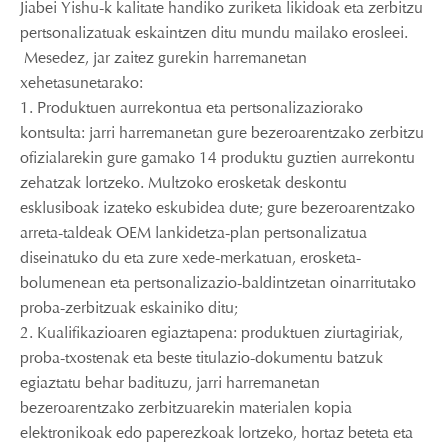
Jiabei Yishu-k kalitate handiko zuriketa likidoak eta zerbitzu
pertsonalizatuak eskaintzen ditu mundu mailako erosleei.
Mesedez, jar zaitez gurekin harremanetan
xehetasunetarako:
1. Produktuen aurrekontua eta pertsonalizaziorako
kontsulta: jarri harremanetan gure bezeroarentzako zerbitzu
ofizialarekin gure gamako 14 produktu guztien aurrekontu
zehatzak lortzeko. Multzoko erosketak deskontu
esklusiboak izateko eskubidea dute; gure bezeroarentzako
arreta-taldeak OEM lankidetza-plan pertsonalizatua
diseinatuko du eta zure xede-merkatuan, erosketa-
bolumenean eta pertsonalizazio-baldintzetan oinarritutako
proba-zerbitzuak eskainiko ditu;
2. Kualifikazioaren egiaztapena: produktuen ziurtagiriak,
proba-txostenak eta beste titulazio-dokumentu batzuk
egiaztatu behar badituzu, jarri harremanetan
bezeroarentzako zerbitzuarekin materialen kopia
elektronikoak edo paperezkoak lortzeko, hortaz beteta eta