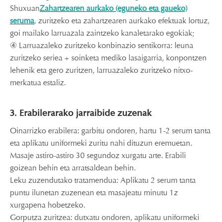
Shuxuan
Zahartzearen aurkako (eguneko eta gaueko)
seruma
, zuritzeko eta zahartzearen aurkako efektuak lortuz,
goi mailako larruazala zaintzeko kanaletarako egokiak;
④ Larruazaleko zuritzeko konbinazio sentikorra: leuna
zuritzeko seriea + soinketa mediko lasaigarria, konpontzen
lehenik eta gero zuritzen, larruazaleko zuritzeko nitxo-
merkatua estaliz.
3. Erabilerarako jarraibide zuzenak
Oinarrizko erabilera: garbitu ondoren, hartu 1-2 serum tanta
eta aplikatu uniformeki zuritu nahi dituzun eremuetan.
Masaje astiro-astiro 30 segundoz xurgatu arte. Erabili
goizean behin eta arratsaldean behin.
Leku zuzendutako tratamendua: Aplikatu 2 serum tanta
puntu ilunetan zuzenean eta masajeatu minutu 1z
xurgapena hobetzeko.
Gorputza zuritzea: dutxatu ondoren, aplikatu uniformeki