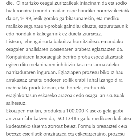
die. Oinarrizko osagai zuritzaileak (niacinamida eta sodio
hialuronatoa) mundu mailan ospe handiko hornitzaileetatik
datoz, % 99,5etik gorako garbitasunarekin, eta mediku-
mailako segurtasun-probak gainditu dituzte, ezpurutasunik
edo hondakin kaltegarririk ez dutela ziurtatuz.
Iristean, lehengai sorta bakoitza hornitzaileak emandako
osagaien analisiaren txostenaren arabera egiaztatzen da.
Konpainiaren laborategiak berriro proba espezializatuak
egiten ditu melaninaren inhibizio-tasa eta larruazaleko
narritaduraren inguruan. Egiaztapen prozesu bikoitz hau
arrakastaz amaitu ondoren soilik erabili ahal izango dira
materialak produkzioan, eta, horrela, iturburutik
eraginkortasun eskaseko arazoak edo osagai arriskutsuak
saihestuz.
Ekoizpen mailan, produktua 100.000 Klaseko gela garbi
antzuan fabrikatzen da, ISO 13485 gailu medikoen kalitatea
kudeatzeko sistema zorrotz betez. Formula prestatzetik eta
betetze esterilutik ontziratzea eta etiketatzeraino, prozesu