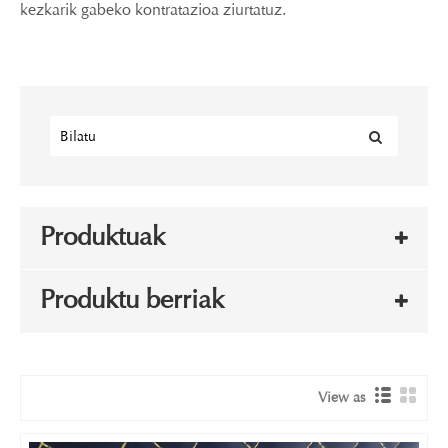
kezkarik gabeko kontratazioa ziurtatuz.
Produktuak
Produktu berriak
View as