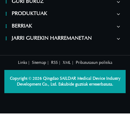
GURI BURUZ
errutina?
PRODUKTUAK
BERRIAK
JARRI GUREKIN HARREMANETAN
Links
|
Sitemap
|
RSS
|
XML
|
Pribatutasun politika
Copyright © 2026 Qingdao SAILDAR Medical Device Industry
Development Co., Ltd. Eskubide guztiak erreserbatuta.