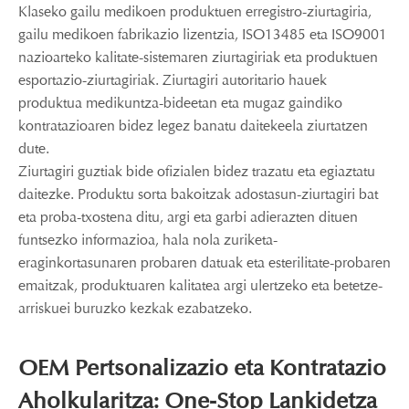
Klaseko gailu medikoen produktuen erregistro-ziurtagiria,
gailu medikoen fabrikazio lizentzia, ISO13485 eta ISO9001
nazioarteko kalitate-sistemaren ziurtagiriak eta produktuen
esportazio-ziurtagiriak. Ziurtagiri autoritario hauek
produktua medikuntza-bideetan eta mugaz gaindiko
kontratazioaren bidez legez banatu daitekeela ziurtatzen
dute.
Ziurtagiri guztiak bide ofizialen bidez trazatu eta egiaztatu
daitezke. Produktu sorta bakoitzak adostasun-ziurtagiri bat
eta proba-txostena ditu, argi eta garbi adierazten dituen
funtsezko informazioa, hala nola zuriketa-
eraginkortasunaren probaren datuak eta esterilitate-probaren
emaitzak, produktuaren kalitatea argi ulertzeko eta betetze-
arriskuei buruzko kezkak ezabatzeko.
OEM Pertsonalizazio eta Kontratazio
Aholkularitza: One-Stop Lankidetza