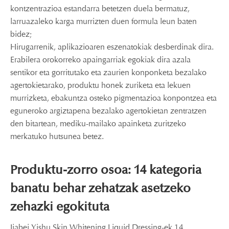
kontzentrazioa estandarra betetzen duela bermatuz,
larruazaleko karga murrizten duen formula leun baten
bidez;
Hirugarrenik, aplikazioaren eszenatokiak desberdinak dira.
Erabilera orokorreko apaingarriak egokiak dira azala
sentikor eta gorritutako eta zaurien konponketa bezalako
agertokietarako, produktu honek zuriketa eta lekuen
murrizketa, ebakuntza osteko pigmentazioa konpontzea eta
eguneroko argiztapena bezalako agertokietan zentratzen
den bitartean, mediku-mailako apainketa zuritzeko
merkatuko hutsunea betez.
Produktu-zorro osoa: 14 kategoria
banatu behar zehatzak asetzeko
zehazki egokituta
Jiabei Yishu Skin Whitening Liquid Dressing-ek 14