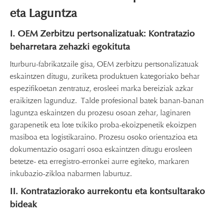
eta Laguntza
I. OEM Zerbitzu pertsonalizatuak: Kontratazio
beharretara zehazki egokituta
Iturburu-fabrikatzaile gisa, OEM zerbitzu pertsonalizatuak
eskaintzen ditugu, zuriketa produktuen kategoriako behar
espezifikoetan zentratuz, erosleei marka bereiziak azkar
eraikitzen lagunduz. Talde profesional batek banan-banan
laguntza eskaintzen du prozesu osoan zehar, laginaren
garapenetik eta lote txikiko proba-ekoizpenetik ekoizpen
masiboa eta logistikaraino. Prozesu osoko orientazioa eta
dokumentazio osagarri osoa eskaintzen ditugu erosleen
betetze- eta erregistro-erronkei aurre egiteko, markaren
inkubazio-zikloa nabarmen laburtuz.
II. Kontrataziorako aurrekontu eta kontsultarako
bideak