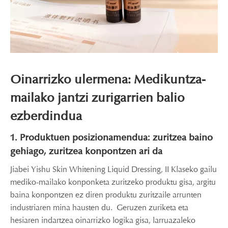
Oinarrizko ulermena: Medikuntza-
mailako jantzi zurigarrien balio
ezberdindua
1. Produktuen posizionamendua: zuritzea baino
gehiago, zuritzea konpontzen ari da
Jiabei Yishu Skin Whitening Liquid Dressing, II Klaseko gailu
mediko-mailako konponketa zuritzeko produktu gisa, argitu
baina konpontzen ez diren produktu zuritzaile arrunten
industriaren mina hausten du. Geruzen zuriketa eta
hesiaren indartzea oinarrizko logika gisa, larruazaleko