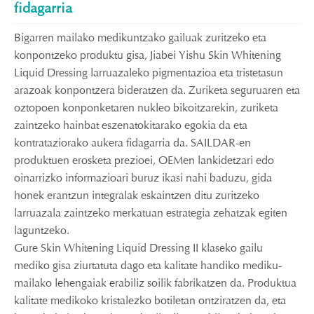
fidagarria
Bigarren mailako medikuntzako gailuak zuritzeko eta
konpontzeko produktu gisa, Jiabei Yishu Skin Whitening
Liquid Dressing larruazaleko pigmentazioa eta tristetasun
arazoak konpontzera bideratzen da. Zuriketa seguruaren eta
oztopoen konponketaren nukleo bikoitzarekin, zuriketa
zaintzeko hainbat eszenatokitarako egokia da eta
kontrataziorako aukera fidagarria da. SAILDAR-en
produktuen erosketa prezioei, OEMen lankidetzari edo
oinarrizko informazioari buruz ikasi nahi baduzu, gida
honek erantzun integralak eskaintzen ditu zuritzeko
larruazala zaintzeko merkatuan estrategia zehatzak egiten
laguntzeko.
Gure Skin Whitening Liquid Dressing II klaseko gailu
mediko gisa ziurtatuta dago eta kalitate handiko mediku-
mailako lehengaiak erabiliz soilik fabrikatzen da. Produktua
kalitate medikoko kristalezko botiletan ontziratzen da, eta