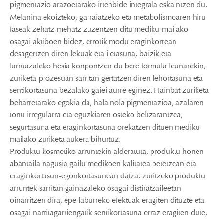
pigmentazio arazoetarako irtenbide integrala eskaintzen du.
Melanina ekoizteko, garraiatzeko eta metabolismoaren hiru
faseak zehatz-mehatz zuzentzen ditu mediku-mailako
osagai aktiboen bidez, errotik modu eraginkorrean
desagertzen diren lekuak eta iletasuna, baizik eta
larruazaleko hesia konpontzen du bere formula leunarekin,
zuriketa-prozesuan sarritan gertatzen diren lehortasuna eta
sentikortasuna bezalako gaiei aurre eginez. Hainbat zuriketa
beharretarako egokia da, hala nola pigmentazioa, azalaren
tonu irregularra eta eguzkiaren osteko beltzarantzea,
segurtasuna eta eraginkortasuna orekatzen dituen mediku-
mailako zuriketa aukera bihurtuz.
Produktu kosmetiko arruntekin alderatuta, produktu honen
abantaila nagusia gailu medikoen kalitatea betetzean eta
eraginkortasun-egonkortasunean datza: zuritzeko produktu
arruntek sarritan gainazaleko osagai distiratzaileetan
oinarritzen dira, epe laburreko efektuak eragiten dituzte eta
osagai narritagarriengatik sentikortasuna erraz eragiten dute,