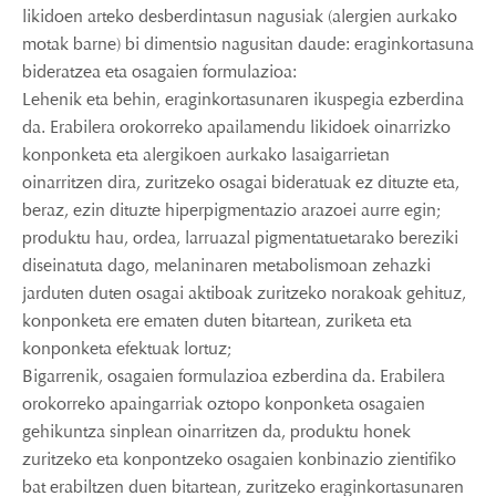
likidoen arteko desberdintasun nagusiak (alergien aurkako
motak barne) bi dimentsio nagusitan daude: eraginkortasuna
bideratzea eta osagaien formulazioa:
Lehenik eta behin, eraginkortasunaren ikuspegia ezberdina
da. Erabilera orokorreko apailamendu likidoek oinarrizko
konponketa eta alergikoen aurkako lasaigarrietan
oinarritzen dira, zuritzeko osagai bideratuak ez dituzte eta,
beraz, ezin dituzte hiperpigmentazio arazoei aurre egin;
produktu hau, ordea, larruazal pigmentatuetarako bereziki
diseinatuta dago, melaninaren metabolismoan zehazki
jarduten duten osagai aktiboak zuritzeko norakoak gehituz,
konponketa ere ematen duten bitartean, zuriketa eta
konponketa efektuak lortuz;
Bigarrenik, osagaien formulazioa ezberdina da. Erabilera
orokorreko apaingarriak oztopo konponketa osagaien
gehikuntza sinplean oinarritzen da, produktu honek
zuritzeko eta konpontzeko osagaien konbinazio zientifiko
bat erabiltzen duen bitartean, zuritzeko eraginkortasunaren