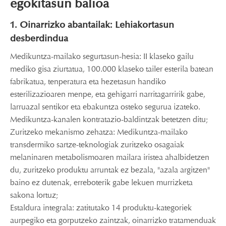
egokitasun balioa
1. Oinarrizko abantailak: Lehiakortasun
desberdindua
Medikuntza-mailako segurtasun-hesia: II klaseko gailu
mediko gisa ziurtatua, 100.000 klaseko tailer esterila batean
fabrikatua, tenperatura eta hezetasun handiko
esterilizazioaren menpe, eta gehigarri narritagarririk gabe,
larruazal sentikor eta ebakuntza osteko segurua izateko.
Medikuntza-kanalen kontratazio-baldintzak betetzen ditu;
Zuritzeko mekanismo zehatza: Medikuntza-mailako
transdermiko sartze-teknologiak zuritzeko osagaiak
melaninaren metabolismoaren mailara iristea ahalbidetzen
du, zuritzeko produktu arruntak ez bezala, "azala argitzen"
baino ez dutenak, erreboterik gabe lekuen murrizketa
sakona lortuz;
Estaldura integrala: zatitutako 14 produktu-kategoriek
aurpegiko eta gorputzeko zaintzak, oinarrizko tratamenduak