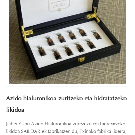
Azido hialuronikoa zuritzeko eta hidratatzeko
likidoa
Jiabei Yishu Azido Hialuronikoa zuritzeko eta hidratatzeko
likidoa SAILDAR-ek fabrikatzen du, Txinako fabrika liderra,