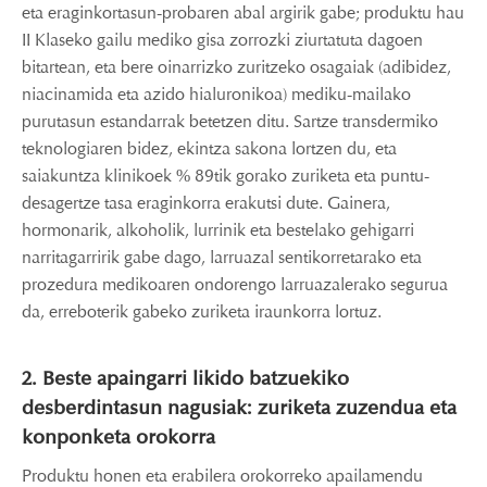
eta eraginkortasun-probaren abal argirik gabe; produktu hau
II Klaseko gailu mediko gisa zorrozki ziurtatuta dagoen
bitartean, eta bere oinarrizko zuritzeko osagaiak (adibidez,
niacinamida eta azido hialuronikoa) mediku-mailako
purutasun estandarrak betetzen ditu. Sartze transdermiko
teknologiaren bidez, ekintza sakona lortzen du, eta
saiakuntza klinikoek % 89tik gorako zuriketa eta puntu-
desagertze tasa eraginkorra erakutsi dute. Gainera,
hormonarik, alkoholik, lurrinik eta bestelako gehigarri
narritagarririk gabe dago, larruazal sentikorretarako eta
prozedura medikoaren ondorengo larruazalerako segurua
da, erreboterik gabeko zuriketa iraunkorra lortuz.
2. Beste apaingarri likido batzuekiko
desberdintasun nagusiak: zuriketa zuzendua eta
konponketa orokorra
Produktu honen eta erabilera orokorreko apailamendu