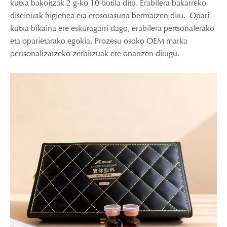
kutxa bakoitzak 2 g-ko 10 botila ditu. Erabilera bakarreko
diseinuak higienea eta erosotasuna bermatzen ditu. Opari
kutxa bikaina ere eskuragarri dago, erabilera pertsonalerako
eta oparietarako egokia. Prozesu osoko OEM marka
pertsonalizatzeko zerbitzuak ere onartzen ditugu.