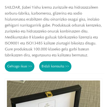
SAILDAR, Jiabei Yishu krema zuritzaile eta hidratatzaileen
sorburu-fabrika, karbomeroa, glizerina eta sodio
hialuronatoa erabiltzen ditu oinarrizko osagai gisa, inolako
gehigarri narritagarririk gabe. Produktuak orbanak kentzeko,
zuritzeko eta hidratatzeko onurak konbinatzen ditu.
Medikuntzako II klaseko gailuak fabrikatzeko lizentzia eta
ISO9001 eta ISO13485 kalitate ziurtagiri bikoitza ditugu.
Gure produktuak 100.000 klaseko gela garbi batean
fabrikatzen dira, segurtasuna eta kalitatea bermatuz.
Gehiago ikusi >>
Bidali kontsulta >>