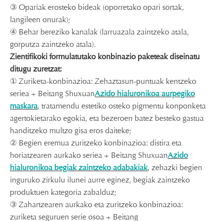
③ Opariak erosteko bideak (oporretako opari sortak,
langileen onurak);
④ Behar bereziko kanalak (larruazala zaintzeko atala,
gorputza zaintzeko atala).
Zientifikoki formulatutako konbinazio paketeak diseinatu
ditugu zuretzat:
① Zuriketa-konbinazioa: Zehaztasun-puntuak kentzeko
seriea + Beitang Shuxuan
Azido hialuronikoa aurpegiko
maskara
, tratamendu estetiko osteko pigmentu konponketa
agertokietarako egokia, eta bezeroen batez besteko gastua
handitzeko multzo gisa eros daiteke;
② Begien eremua zuritzeko konbinazioa: distira eta
horiatzearen aurkako seriea + Beitang Shuxuan
Azido
hialuronikoa begiak zaintzeko adabakiak
, zehazki begien
inguruko zirkulu ilunei aurre eginez, begiak zaintzeko
produktuen kategoria zabalduz;
③ Zahartzearen aurkako eta zuritzeko konbinazioa:
zuriketa seguruen serie osoa + Beitang