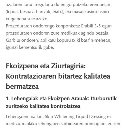
azalaren tonu irregularra duten gorputzeko eremuetan
(lepoa, besoak, hankak, etab.), eta masaje astiro-astiro
xurgapena sustatzeko.
Prozeduraren ondorengo konponketa: Erabili 3-5 egun
prozeduraren ondoren zure medikuak agindu bezala.
Garbitu ondoren, aplikatu kopuru txiki bat fin-mehean,
igurtzi kementsurik gabe.
Ekoizpena eta Ziurtagiria:
Kontratazioaren bitartez kalitatea
bermatzea
1. Lehengaiak eta Ekoizpen Arauak: Iturburutik
zuritzeko kalitatea kontrolatzea
Lehengaien mailan, Skin Whitening Liquid Dressing-ek
mediku-mailako lehengaien sarbidearen printzipioei eusten