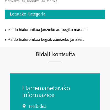
fabrikatzailea, hornitzailea, fabrika
Lotutako Kategoria
Azido hialuronikoa janzteko aurpegiko maskara
Azido hialuronikoa begiak zaintzeko janzkera
Bidali kontsulta
Harremanetarako
informazioa
Helbidea
