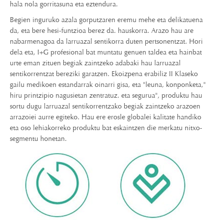
hala nola gorritasuna eta eztendura.
Begien inguruko azala gorputzaren eremu mehe eta delikatuena
da, eta bere hesi-funtzioa berez da. hauskorra. Arazo hau are
nabarmenagoa da larruazal sentikorra duten pertsonentzat. Hori
dela eta, I+G profesional bat muntatu genuen taldea eta hainbat
urte eman zituen begiak zaintzeko adabaki hau larruazal
sentikorrentzat bereziki garatzen. Ekoizpena erabiliz II Klaseko
gailu medikoen estandarrak oinarri gisa, eta "leuna, konponketa,"
hiru printzipio nagusietan zentratuz. eta segurua", produktu hau
sortu dugu larruazal sentikorrentzako begiak zaintzeko arazoen
arrazoiei aurre egiteko. Hau ere erosle globalei kalitate handiko
eta oso lehiakorreko produktu bat eskaintzen die merkatu nitxo-
segmentu honetan.