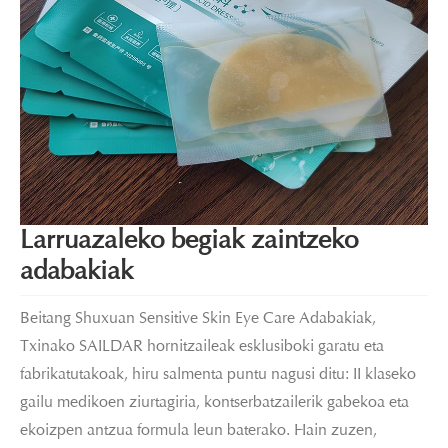
Larruazaleko begiak zaintzeko
adabakiak
Beitang Shuxuan Sensitive Skin Eye Care Adabakiak,
Txinako SAILDAR hornitzaileak esklusiboki garatu eta
fabrikatutakoak, hiru salmenta puntu nagusi ditu: II klaseko
gailu medikoen ziurtagiria, kontserbatzailerik gabekoa eta
ekoizpen antzua formula leun baterako. Hain zuzen,