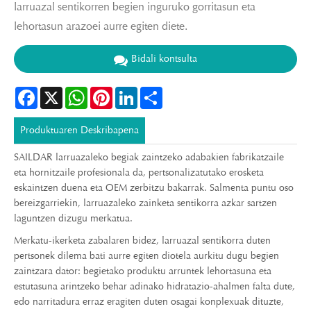
larruazal sentikorren begien inguruko gorritasun eta
lehortasun arazoei aurre egiten diete.
Bidali kontsulta
Facebook
X
WhatsApp
Pinterest
LinkedIn
Share
Produktuaren Deskribapena
SAILDAR larruazaleko begiak zaintzeko adabakien fabrikatzaile
eta hornitzaile profesionala da, pertsonalizatutako erosketa
eskaintzen duena eta OEM zerbitzu bakarrak. Salmenta puntu oso
bereizgarriekin, larruazaleko zainketa sentikorra azkar sartzen
laguntzen dizugu merkatua.
Merkatu-ikerketa zabalaren bidez, larruazal sentikorra duten
pertsonek dilema bati aurre egiten diotela aurkitu dugu begien
zaintzara dator: begietako produktu arruntek lehortasuna eta
estutasuna arintzeko behar adinako hidratazio-ahalmen falta dute,
edo narritadura erraz eragiten duten osagai konplexuak dituzte,