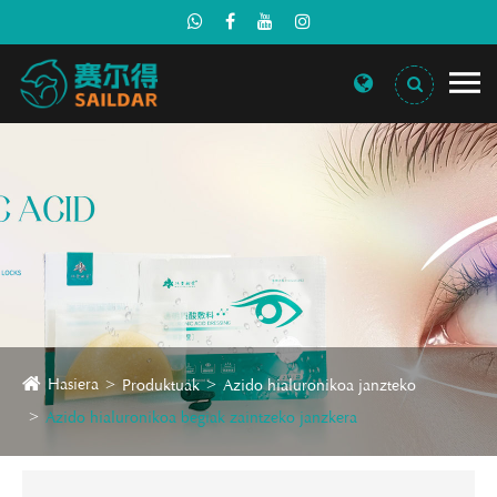
Hasiera
Produktuak
Azido hialuronikoa janzteko
Azido hialuronikoa begiak zaintzeko janzkera