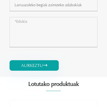
AURKEZTU

Lotutako produktuak