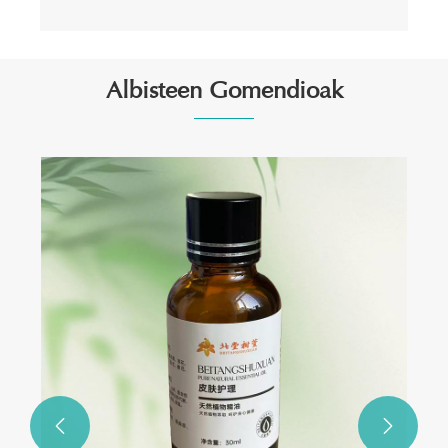
Albisteen Gomendioak
Zergatik sartu behar duzu azido hialuronikoko
maskara hidratatzaile bat zure larruazala
zaintzeko errutinan?
Gehiago ikusi >>

