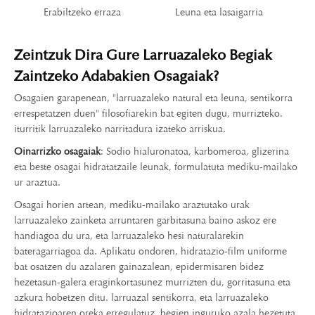
Erabiltzeko erraza
Leuna eta lasaigarria
Zeintzuk Dira Gure Larruazaleko Begiak
Zaintzeko Adabakien Osagaiak?
Osagaien garapenean, "larruazaleko natural eta leuna, sentikorra
errespetatzen duen" filosofiarekin bat egiten dugu, murrizteko.
iturritik larruazaleko narritadura izateko arriskua.
Oinarrizko osagaiak
: Sodio hialuronatoa, karbomeroa, glizerina
eta beste osagai hidratatzaile leunak, formulatuta mediku-mailako
ur araztua.
Osagai horien artean, mediku-mailako araztutako urak
larruazaleko zainketa arruntaren garbitasuna baino askoz ere
handiagoa du ura, eta larruazaleko hesi naturalarekin
bateragarriagoa da. Aplikatu ondoren, hidratazio-film uniforme
bat osatzen du azalaren gainazalean, epidermisaren bidez
hezetasun-galera eraginkortasunez murrizten du, gorritasuna eta
azkura hobetzen ditu. larruazal sentikorra, eta larruazaleko
hidratazioaren oreka erregulatuz, begien inguruko azala hezetuta