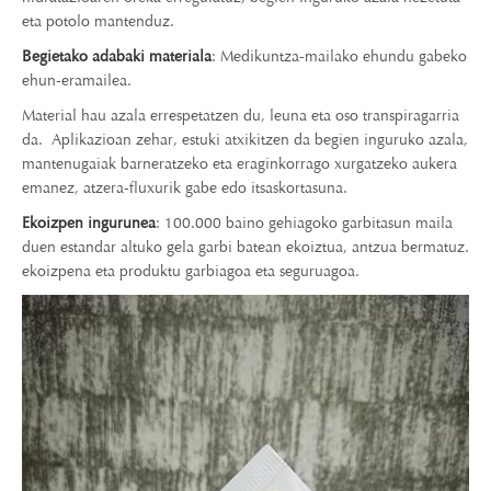
eta potolo mantenduz.
Begietako adabaki materiala
: Medikuntza-mailako ehundu gabeko
ehun-eramailea.
Material hau azala errespetatzen du, leuna eta oso transpiragarria
da. Aplikazioan zehar, estuki atxikitzen da begien inguruko azala,
mantenugaiak barneratzeko eta eraginkorrago xurgatzeko aukera
emanez, atzera-fluxurik gabe edo itsaskortasuna.
Ekoizpen ingurunea
: 100.000 baino gehiagoko garbitasun maila
duen estandar altuko gela garbi batean ekoiztua, antzua bermatuz.
ekoizpena eta produktu garbiagoa eta seguruagoa.