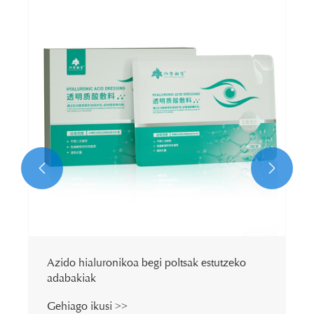
Eye Spa Maskara lasaigarria
Gehiago ikusi >>

