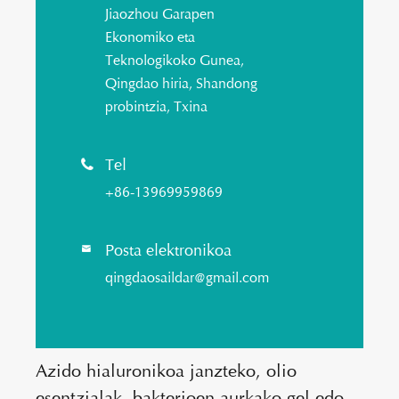
Jiaozhou Garapen
Ekonomiko eta
Teknologikoko Gunea,
Qingdao hiria, Shandong
probintzia, Txina
Tel

+86-13969959869
Posta elektronikoa

qingdaosaildar@gmail.com
Azido hialuronikoa janzteko, olio
esentzialak, bakterioen aurkako gel edo