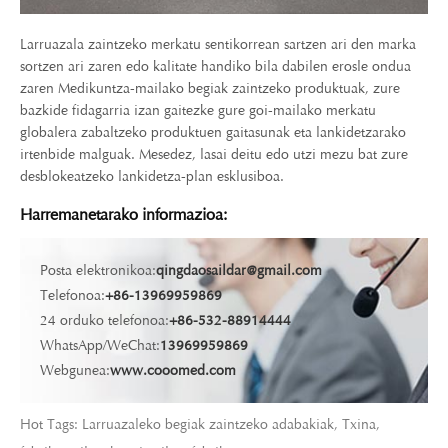
Larruazala zaintzeko merkatu sentikorrean sartzen ari den marka
sortzen ari zaren edo kalitate handiko bila dabilen erosle ondua
zaren Medikuntza-mailako begiak zaintzeko produktuak, zure
bazkide fidagarria izan gaitezke gure goi-mailako merkatu
globalera zabaltzeko produktuen gaitasunak eta lankidetzarako
irtenbide malguak. Mesedez, lasai deitu edo utzi mezu bat zure
desblokeatzeko lankidetza-plan esklusiboa.
Harremanetarako informazioa:
Posta elektronikoa:
qingdaosaildar@gmail.com
Telefonoa:
+86-13969959869
24 orduko telefonoa:
+86-532-88914444
WhatsApp/WeChat:
13969959869
Webgunea:
www.cooomed.com
Hot Tags: Larruazaleko begiak zaintzeko adabakiak, Txina,