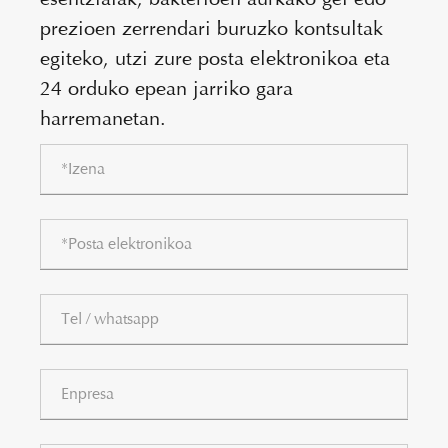
prezioen zerrendari buruzko kontsultak
egiteko, utzi zure posta elektronikoa eta
24 orduko epean jarriko gara
harremanetan.