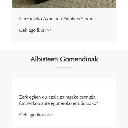
Hanturazko Aknearen Zainketa Seruma
Gehiago ikusi >>
Albisteen Gomendioak