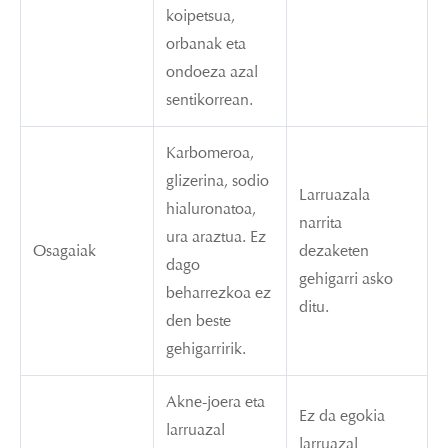
koipetsua,
orbanak eta
ondoeza azal
sentikorrean.
Karbomeroa,
glizerina, sodio
Larruazala
hialuronatoa,
narrita
ura araztua. Ez
Osagaiak
dezaketen
dago
gehigarri asko
beharrezkoa ez
ditu.
den beste
gehigarririk.
Akne-joera eta
Ez da egokia
larruazal
larruazal