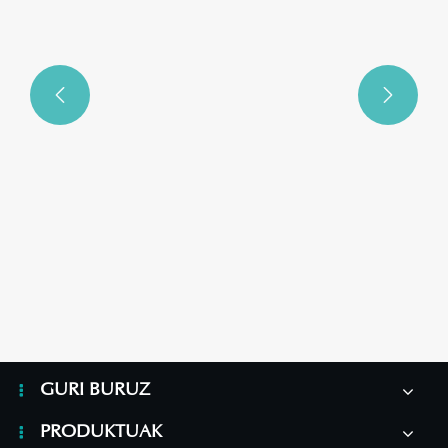


Zerk egiten du azala zaintzeko esentzia
funtsezkoa zure eguneroko errutinarako?
Gehiago ikusi >>
GURI BURUZ
PRODUKTUAK