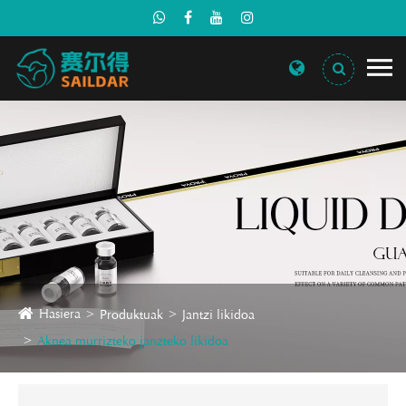
Hasiera
Produktuak
Jantzi likidoa
Aknea murrizteko janzteko likidoa