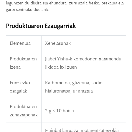
laguntzen du distira eta ehundura, zure azala fresko, orekatua eta
garbi sentituko duelarik.
Produktuaren Ezaugarriak
Elementua
Xehetasunak
Produktuaren
Jiabei Yishu-k komedonen tratamendu
izena
likidoa itxi zuen
Funtsezko
Karbomeroa, glizerina, sodio
osagaiak
hialuronatoa, ur araztua
Produktuaren
2 g × 10 botila
zehaztapenak
Hainbat larruazal motarentzat egokia