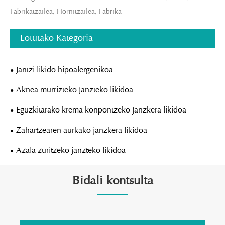
Fabrikatzailea, Hornitzailea, Fabrika
Lotutako Kategoria
Jantzi likido hipoalergenikoa
Aknea murrizteko janzteko likidoa
Eguzkitarako krema konpontzeko janzkera likidoa
Zahartzearen aurkako janzkera likidoa
Azala zuritzeko janzteko likidoa
Bidali kontsulta