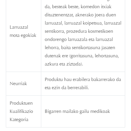
da, besteak beste, komedon itxiak
dituztenentzat, aknerako joera duen
larruazal, larruazal koipetsua, larruazal
Larruazal
sentikorra, prozedura kosmetikoen
mota egokiak
ondorengo larruazala eta larruazal
lehorra, baita sentikortasuna jasaten
dutenak ere (gorritasuna, lehortasuna,
azkura eta ziztada).
Produktu hau erabilera bakarrerako da
Neurriak
eta ezin da berrerabili.
Produktuen
Kualifikazio
Bigarren mailako gailu medikoak
Kategoria