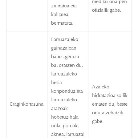
mediku-onarpen
ziurtatua eta
ofizialik gabe.
kalitatea
bermatuta.
Larruazaleko
gainazalean
babes-geruza
bat osatzen du,
larruazaleko
hesia
Azaleko
konponduz eta
hidratazioa soilik
larruazaleko
Eraginkortasuna
ematen du, beste
arazoak
onura zehatzik
hobetuz hala
gabe.
nola, poroak,
aknea, larruazal