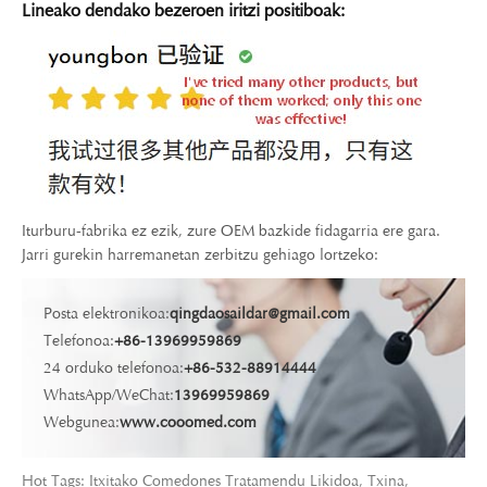
Lineako dendako bezeroen iritzi positiboak:
Iturburu-fabrika ez ezik, zure OEM bazkide fidagarria ere gara.
Jarri gurekin harremanetan zerbitzu gehiago lortzeko:
Posta elektronikoa:
qingdaosaildar@gmail.com
Telefonoa:
+86-13969959869
24 orduko telefonoa:
+86-532-88914444
WhatsApp/WeChat:
13969959869
Webgunea:
www.cooomed.com
Hot Tags: Itxitako Comedones Tratamendu Likidoa, Txina,