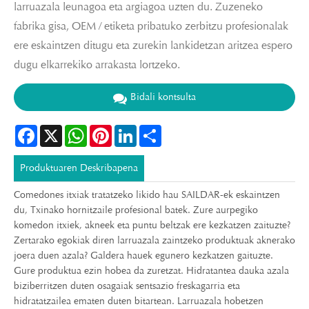
larruazala leunagoa eta argiagoa uzten du. Zuzeneko
fabrika gisa, OEM / etiketa pribatuko zerbitzu profesionalak
ere eskaintzen ditugu eta zurekin lankidetzan aritzea espero
dugu elkarrekiko arrakasta lortzeko.
Bidali kontsulta
Facebook
X
WhatsApp
Pinterest
LinkedIn
Share
Produktuaren Deskribapena
Comedones itxiak tratatzeko likido hau SAILDAR-ek eskaintzen
du, Txinako hornitzaile profesional batek. Zure aurpegiko
komedon itxiek, akneek eta puntu beltzak ere kezkatzen zaituzte?
Zertarako egokiak diren larruazala zaintzeko produktuak aknerako
joera duen azala? Galdera hauek egunero kezkatzen gaituzte.
Gure produktua ezin hobea da zuretzat. Hidratantea dauka azala
biziberritzen duten osagaiak sentsazio freskagarria eta
hidratatzailea ematen duten bitartean. Larruazala hobetzen