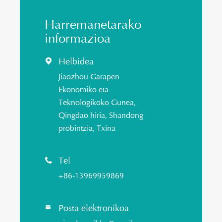
Harremanetarako
informazioa
Helbidea

Jiaozhou Garapen
Ekonomiko eta
Teknologikoko Gunea,
Qingdao hiria, Shandong
probintzia, Txina
Tel

+86-13969959869
Posta elektronikoa
