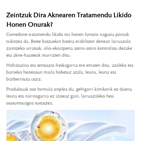
Zeintzuk Dira Aknearen Tratamendu Likido
Honen Onurak?
Comedone tratamendu likido itxi honen funtzio nagusia poroak
txikitzea da. Beste batzuekin batera erabiltzen denean larruazala
zaintzeko urratsak, olio-ekoizpena astiro-astiro kontrolatu dezake
eta akne-hausteak murrizten ditu.
Hidratazioa eta sentsazio freskagarria ere ematen ditu, azaleko eta
barneko hezetasun maila hobetuz azala, leuna, leuna eta
biziberrituta utziz.
Produktuak oso formula sinplea du, gehigarri kimikorik ez duena,
leuna eta narritagarria ez izateaz gain, larruazaleko hesi
osasuntsuagoa sustatzea.