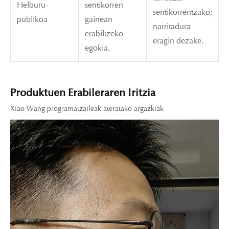
Helburu-
sentikorren
sentikorrentzako;
publikoa
gainean
narritadura
erabiltzeko
eragin dezake.
egokia.
Produktuen Erabileraren Iritzia
Xiao Wang programatzaileak ateratako argazkiak