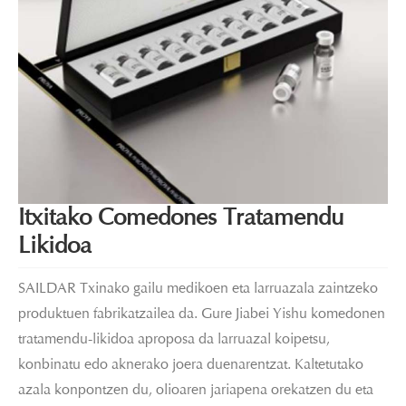
Itxitako Comedones Tratamendu
Likidoa
SAILDAR Txinako gailu medikoen eta larruazala zaintzeko
produktuen fabrikatzailea da. Gure Jiabei Yishu komedonen
tratamendu-likidoa aproposa da larruazal koipetsu,
konbinatu edo aknerako joera duenarentzat. Kaltetutako
azala konpontzen du, olioaren jariapena orekatzen du eta