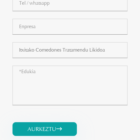
AURKEZTU
