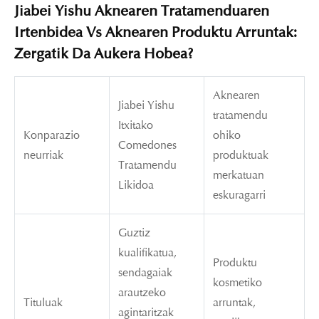
Jiabei Yishu Aknearen Tratamenduaren
Irtenbidea Vs Aknearen Produktu Arruntak:
Zergatik Da Aukera Hobea?
Aknearen
Jiabei Yishu
tratamendu
Itxitako
Konparazio
ohiko
Comedones
neurriak
produktuak
Tratamendu
merkatuan
Likidoa
eskuragarri
Guztiz
kualifikatua,
Produktu
sendagaiak
kosmetiko
arautzeko
Tituluak
arruntak,
agintaritzak