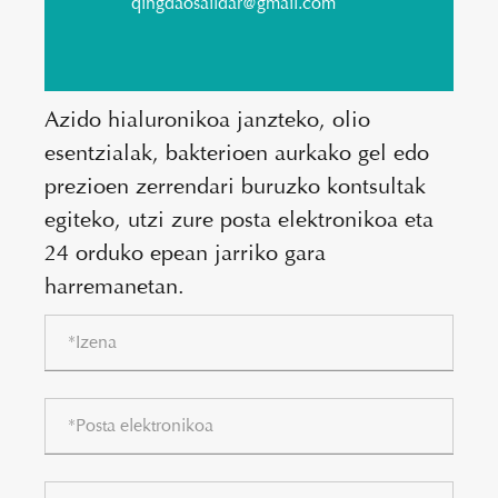
qingdaosaildar@gmail.com
Azido hialuronikoa janzteko, olio
esentzialak, bakterioen aurkako gel edo
prezioen zerrendari buruzko kontsultak
egiteko, utzi zure posta elektronikoa eta
24 orduko epean jarriko gara
harremanetan.